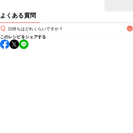
よくある質問
Q
日持ちはどれくらいですか？
+
このレシピをシェアする
保存期間は冷蔵で当日中が目安です。なるべくお早めにお召
し上がりください。

A
※日持ちは目安です。
こちら
の注意事項をご確認の上、正し