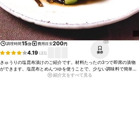
456
15
200
調理時間
費用目安
分
円
4.19
保存
(
31
)
きゅうりの塩昆布漬けのご紹介です。材料たったの3つで即席の漬物
ができます。塩昆布とめんつゆを使うことで、少ない調味料で簡単に
紹介文をすべて見る
出来上がります。あと一品ほしい時や、おつまみにもぴったりなので
ぜひ、お試しくださいね。