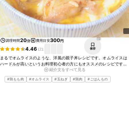
629
20
300
調理時間
費用目安
分
円
4.46
保存
(
7
)
まるでオムライスのような、洋風の親子丼レシピです。オムライスは
ハードルが高いというお料理初心者の方にもオススメのレシピです。
紹介文をすべて見る
きれいに作ることができなくても大丈夫です。バターのコクととろと
ろの卵、ケチャップライスのおいしさがお口の中で広がりますよ。
#
鶏もも肉
#
オムライス
#
玉ねぎ
#
鶏肉
#
ごはんもの