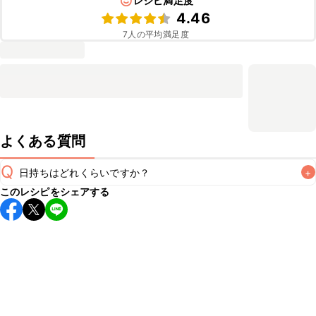
レシピ満足度
4.46
7
人の平均満足度
よくある質問
Q
日持ちはどれくらいですか？
+
このレシピをシェアする
こちらのレシピは出来たてをお召し上がりいただくことをお
すすめします。

A
※日持ちは目安です。
こちら
の注意事項をご確認の上、正し