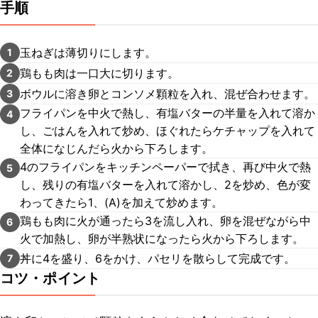
手順
玉ねぎは薄切りにします。
1
鶏もも肉は一口大に切ります。
2
ボウルに溶き卵とコンソメ顆粒を入れ、混ぜ合わせます。
3
フライパンを中火で熱し、有塩バターの半量を入れて溶か
4
し、ごはんを入れて炒め、ほぐれたらケチャップを入れて
全体になじんだら火から下ろします。
4のフライパンをキッチンペーパーで拭き、再び中火で熱
5
し、残りの有塩バターを入れて溶かし、2を炒め、色が変
わってきたら1、(A)を加えて炒めます。
鶏もも肉に火が通ったら3を流し入れ、卵を混ぜながら中
6
火で加熱し、卵が半熟状になったら火から下ろします。
丼に4を盛り、6をかけ、パセリを散らして完成です。
7
コツ・ポイント