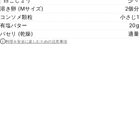
白こしょう
少々
溶き卵 (Mサイズ)
2個分
コンソメ顆粒
小さじ1
有塩バター
20g
パセリ (乾燥)
適量
料理を安全に楽しむための注意事項