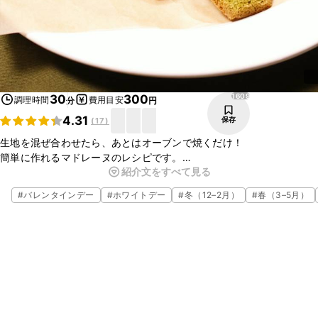
1609
30
300
調理時間
費用目安
分
円
4.31
保存
(
17
)
生地を混ぜ合わせたら、あとはオーブンで焼くだけ！
簡単に作れるマドレーヌのレシピです。
紹介文をすべて見る
マドレーヌ生地に抹茶パウダーを混ぜて、見た目も緑の抹茶味にしま
した。
#
バレンタインデー
#
ホワイトデー
#
冬（12–2月）
#
春（3–5月）
おやつやプレゼントにぴったりですよ。是非お試しください！