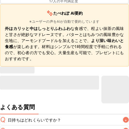
17
人の平均満足度
たべれぽ AI要約
※ユーザーの声をAIが自動で要約しています
外はカリッと中はしっとりふわふわ
な食感で、程よい抹茶の風味
と甘さが絶妙なマドレーヌです。バターとはちみつの風味豊かな
生地に、アーモンドプードルを加えることで、
より深い味わいと
食感
が楽しめます。材料はシンプルで1時間程度で手軽に作れる
ので、初心者の方でも安心。大量生産も可能で、プレゼントにも
おすすめです。
よくある質問
Q
日持ちはどれくらいですか？
+