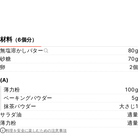
材料
（
6個分
）
無塩溶かしバター
80g
砂糖
70g
卵
2個
(A)
薄力粉
100g
ベーキングパウダー
5g
抹茶パウダー
大さじ1
サラダ油
適量
薄力粉
適量
料理を安全に楽しむための注意事項