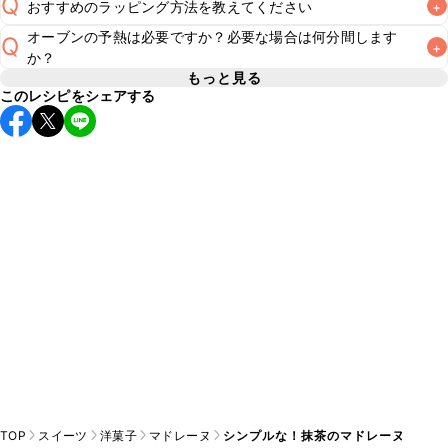
Q
おすすめのラッピング方法を教えてください
+
常温保存で2~3日が目安です。なるべくお早めにお召し上が
A
オーブンの予熱は必要ですか？必要な場合は何分間します
Q
+
こちら
でラッピング方法をご紹介しています。お好みのラッ
A
か？
もっと見る
このレシピをシェアする
レシピでは180℃に予熱したオーブンで焼き上げています。
オーブンに予熱機能がある場合はそちらを使用してくださ
A
い。予熱機能がない場合はレシピの温度に設定し、10分程空
TOP
スイーツ
洋菓子
マドレーヌ
シンプルな！抹茶のマドレーヌ