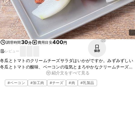
156
30
400
調理時間
費用目安
分
円
レビュー
保存
冬瓜とトマトのクリームチーズサラダはいかがですか。みずみずしい
冬瓜とトマトの酸味、ベーコンの塩気とまろやかなクリームチーズ
紹介文をすべて見る
ソースが合わさり、とってもおいしいですよ。冬瓜は煮物だけでなく
サラダにも合うので、ぜひ試してみてください。
#
ベーコン
#
加工肉
#
チーズ
#
肉
#
乳製品