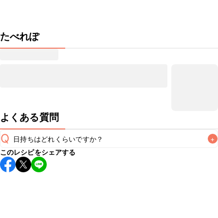
たべれぽ
よくある質問
Q
日持ちはどれくらいですか？
+
このレシピをシェアする
保存期間は冷蔵で当日中が目安です。なるべくお早めにお召
し上がりください。

A
※日持ちは目安です。
こちら
の注意事項をご確認の上、正し