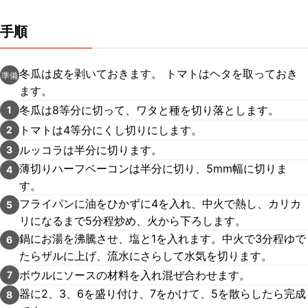
手順
冬瓜は皮を剥いておきます。 トマトはヘタを取っておき
準備
ます。
冬瓜は8等分に切って、ワタと種を切り落とします。
1
トマトは4等分にくし切りにします。
2
ルッコラは半分に切ります。
3
薄切りハーフベーコンは半分に切り、5mm幅に切りま
4
す。
フライパンに油をひかずに4を入れ、中火で熱し、カリカ
5
リになるまで5分程炒め、火から下ろします。
鍋にお湯を沸騰させ、塩と1を入れます。中火で3分程ゆで
6
たらザルに上げ、流水にさらして水気を切ります。
ボウルにソースの材料を入れ混ぜ合わせます。
7
器に2、3、6を盛り付け、7をかけて、5を散らしたら完成
8