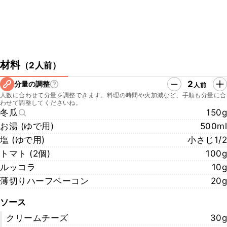
材料
（
2人前
）
2
分量の調整
人前
人数に合わせて分量を調整できます。料理の時間や火加減など、手順も分量に合
わせて調整してくださいね。
冬瓜
150g
お湯 (ゆで用)
500ml
塩 (ゆで用)
小さじ1/2
トマト (2個)
100g
ルッコラ
10g
薄切りハーフベーコン
20g
ソース
クリームチーズ
30g