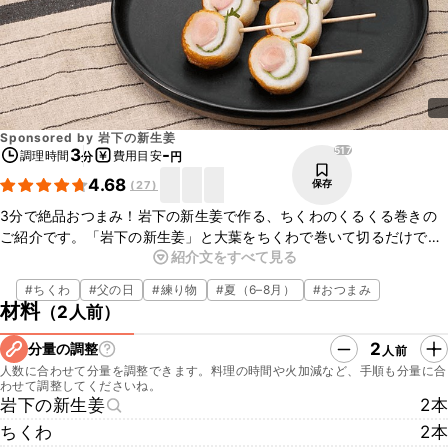
Sponsored by
岩下の新生姜
517
3
-
調理時間
費用目安
分
円
4.68
保存
(
27
)
3分で絶品おつまみ！岩下の新生姜で作る、ちくわのくるくる巻きの
ご紹介です。「岩下の新生姜」と大葉をちくわで巻いて切るだけで、
紹介文をすべて見る
おかずはもちろん、お酒のおつまみにもぴったりな一品ができあがり
ますよ。やさしい辛さでシャキッと歯切れの良い「岩下の新生姜」
#
ちくわ
#
父の日
#
練り物
#
夏（6–8月）
#
おつまみ
と、爽やかな大葉の香りがお酒によく合います。ぜひお試しください
材料
（
2人前
）
ね。
2
分量の調整
人前
人数に合わせて分量を調整できます。料理の時間や火加減など、手順も分量に合
わせて調整してくださいね。
岩下の新生姜
2本
ちくわ
2本