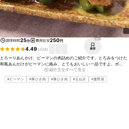
8805
25
250
調理時間
費用目安
分
円
4.49
保存
(
229
)
とろーりあんかけ、ピーマンの肉詰めのご紹介です。とろみをつけた
和風あんかけがピーマンに絡み、とてもおいしい一品ですよ。ボ
紹介文をすべて見る
リュームがあり、おかずにもぴったりなので、ぜひ作ってみてくださ
いね。
#
ピーマン
#
豚ひき肉
#
豚ひき肉
#
玉ねぎ
#
夏野菜