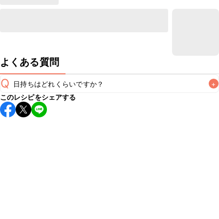
よくある質問
Q
日持ちはどれくらいですか？
+
このレシピをシェアする
保存期間は冷蔵で翌日中が目安です。なるべくお早めにお召
し上がりください。

A
※日持ちは目安です。
こちら
の注意事項をご確認の上、正し