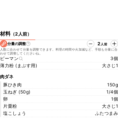
材料
（
2人前
）
2
分量の調整
人前
人数に合わせて分量を調整できます。料理の時間や火加減など、手順も分量に合
わせて調整してくださいね。
ピーマン
3個
薄力粉 (まぶす用)
大さじ1
肉ダネ
豚ひき肉
150g
玉ねぎ (50g)
1/4個
卵
1個
片栗粉
大さじ1
塩こしょう
ふたつまみ