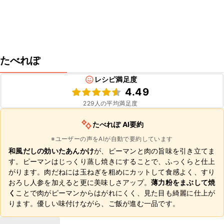
たべれぽ
レシピ満足度
4.49
229
人の平均満足度
たべれぽ AI要約
※ユーザーの声をAIが自動で要約しています
和風だしの効いたあんかけ
が、ピーマンと肉の旨味を引き立てま
す。ピーマンはじっくり蒸し焼きにすることで、ふっくらと仕上
がります。肉だねには玉ねぎを粗めにカットして食感よく、すり
おろし人参を加えると更に美味しさアップ。
薄力粉をまぶして焼
く
ことで肉がピーマンからはがれにくく、見た目も綺麗に仕上が
ります。優しい味付けながら、ご飯が進む一品です。