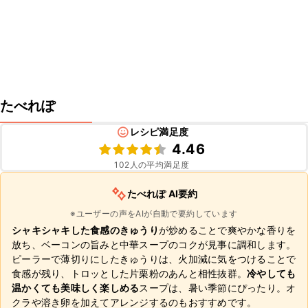
たべれぽ
レシピ満足度
4.46
102
人の平均満足度
たべれぽ AI要約
※ユーザーの声をAIが自動で要約しています
シャキシャキした食感のきゅうり
が炒めることで爽やかな香りを
放ち、ベーコンの旨みと中華スープのコクが見事に調和します。
ピーラーで薄切りにしたきゅうりは、火加減に気をつけることで
食感が残り、トロッとした片栗粉のあんと相性抜群。
冷やしても
温かくても美味しく楽しめる
スープは、暑い季節にぴったり。オ
クラや溶き卵を加えてアレンジするのもおすすめです。