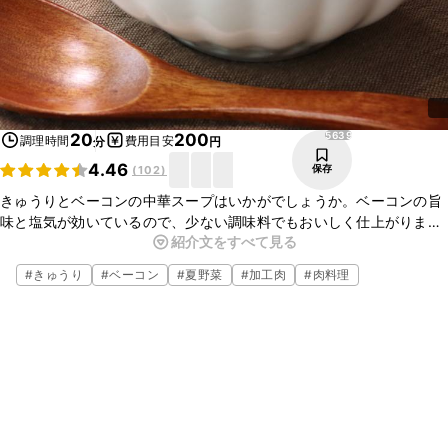
5639
20
200
調理時間
費用目安
分
円
4.46
保存
(
102
)
きゅうりとベーコンの中華スープはいかがでしょうか。ベーコンの旨
味と塩気が効いているので、少ない調味料でもおいしく仕上がります
紹介文をすべて見る
よ。きゅうりを入れたあとは、火を通しすぎないように手早く仕上げ
ることで食感も楽しめます。簡単に作れるので、ぜひお試しください
#
きゅうり
#
ベーコン
#
夏野菜
#
加工肉
#
肉料理
ね。