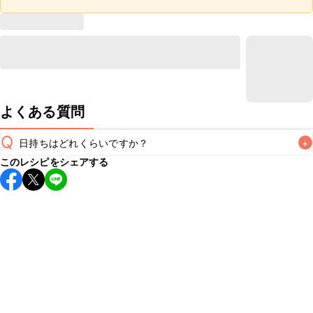
よくある質問
Q
日持ちはどれくらいですか？
+
このレシピをシェアする
保存期間は冷蔵で翌日中が目安です。なるべくお早めにお召
し上がりください。

A
※日持ちは目安です。
こちら
の注意事項をご確認の上、正し