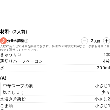
材料
（
2人前
）
2
分量の調整
人前
人数に合わせて分量を調整できます。料理の時間や火加減など、手順も分量に合
わせて調整してくださいね。
きゅうり
1本
薄切りハーフベーコン
4枚
水
300ml
(A)
中華スープの素
小さじ1
塩こしょう
少々
水溶き片栗粉
小さじ2
ごま油
小さじ1