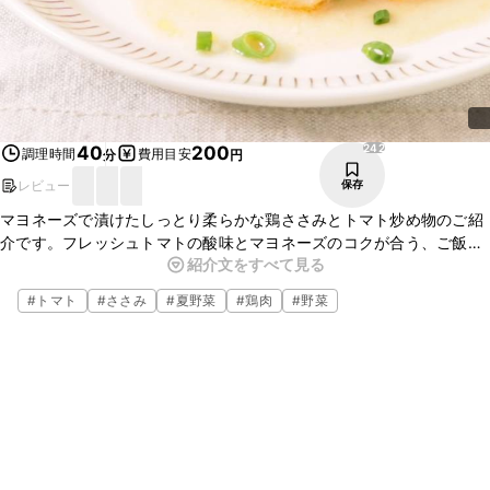
242
40
200
調理時間
費用目安
分
円
レビュー
保存
マヨネーズで漬けたしっとり柔らかな鶏ささみとトマト炒め物のご紹
介です。フレッシュトマトの酸味とマヨネーズのコクが合う、ご飯が
紹介文をすべて見る
すすむ一品です。今晩のおかずにいかがですか。お酒にも合いますの
で、ぜひ作ってみてくださいね。
#
トマト
#
ささみ
#
夏野菜
#
鶏肉
#
野菜