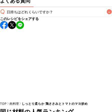
よくある質問
Q
日持ちはどれくらいですか？
+
このレシピをシェアする
保存期間は冷蔵で翌日中が目安です。なるべくお早めにお召
し上がりください。

A
※日持ちは目安です。
こちら
の注意事項をご確認の上、正し
TOP
肉料理
しっとり柔らか 鶏ささみとトマトのマヨ炒め
同じ材料の人気ランキング