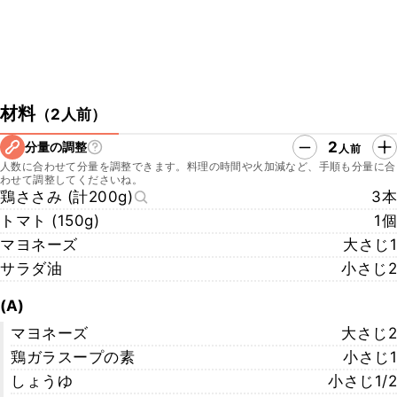
材料
（
2人前
）
2
分量の調整
人前
人数に合わせて分量を調整できます。料理の時間や火加減など、手順も分量に合
わせて調整してくださいね。
鶏ささみ (計200g)
3本
トマト (150g)
1個
マヨネーズ
大さじ1
サラダ油
小さじ2
(A)
マヨネーズ
大さじ2
鶏ガラスープの素
小さじ1
しょうゆ
小さじ1/2