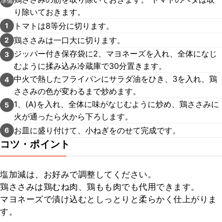
準備
り除いておきます。
トマトは8等分に切ります。
1
鶏ささみは一口大に切ります。
2
ジッパー付き保存袋に2、マヨネーズを入れ、全体になじ
3
むように揉み込み冷蔵庫で30分置きます。
中火で熱したフライパンにサラダ油をひき、3を入れ、鶏
4
ささみの色が変わるまで炒めます。
1、(A)を入れ、全体に味がなじむように炒め、鶏ささみに
5
火が通ったら火から下ろします。
お皿に盛り付けて、小ねぎをのせて完成です。
6
コツ・ポイント
塩加減は、お好みで調整してください。

鶏ささみは鶏むね肉、鶏もも肉でも代用できます。

マヨネーズで漬け込むとしっとりと柔らかく仕上がりま
す。