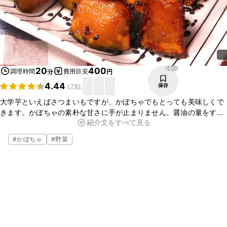
2610
20
400
調理時間
費用目安
分
円
4.44
保存
(
78
)
大学芋といえばさつまいもですが、かぼちゃでもとっても美味しくで
きます。かぼちゃの素朴な甘さに手が止まりません。醤油の量をすこ
紹介文をすべて見る
し多めに入れるとご飯のおかずとしてもできます。皮付きのままのほ
うが崩れにくいです。
#
かぼちゃ
#
野菜