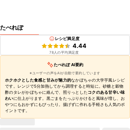
たべれぽ
レシピ満足度
4.44
78
人の平均満足度
たべれぽ AI要約
※ユーザーの声をAIが自動で要約しています
ホクホクとした食感と甘みが魅力的
なかぼちゃの大学芋風レシピ
です。レンジで5分加熱してから調理すると時短に。砂糖と穀物
酢のタレがかぼちゃに絡んで、照りっとした
コクのある甘辛い味
わい
に仕上がります。黒ごまをたっぷりかけると風味が増し、お
やつにもおかずにもぴったり。揚げずに作れる手軽さも人気のポ
イントです。