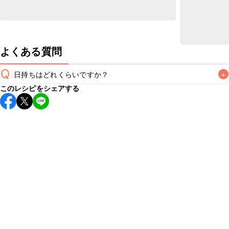
よくある質問
Q
日持ちはどれくらいですか？
+
このレシピをシェアする
保存期間は冷蔵で翌日中が目安です。なるべくお早めにお召
し上がりください。

A
※日持ちは目安です。
こちら
の注意事項をご確認の上、正し