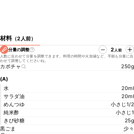
材料
（
2人前
）
2
分量の調整
人前
人数に合わせて分量を調整できます。料理の時間や火加減など、手順も分量に合
わせて調整してくださいね。
カボチャ
250g
(A)
水
20ml
サラダ油
20ml
めんつゆ
小さじ1/2
純米酢
小さじ1
きび砂糖
25g
黒ごま
少々