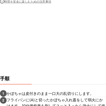
料理を安全に楽しむための注意事項
手順
かぼちゃは皮付きのまま一口大の乱切りにします。
1
フライパンに(A)と切ったかぼちゃ入れ蓋をして弱火にか
2
けます。10分後竹串を刺してスッと入ったら強火にして絡