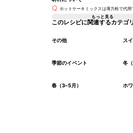
A
こちら
Q
ホットケーキミックスは薄力粉で代用
もっと見る
このレシピに関連するカテゴ
ホットケーキミックス100gは「薄力粉
A
その他
ス
季節のイベント
冬（
春（3–5月）
ホ