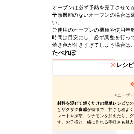
オーブンは必ず予熱を完了させてか
予熱機能のないオーブンの場合は温
い。

ご使用のオーブンの機種や使用年
時間は目安にし、必ず調整を行って
焼き色が付きすぎてしまう場合は
たべれぽ
レシ
※ユーザ
材料を混ぜて焼くだけの簡単レシピ
なの
と
ザクザク食感
が特徴で、甘さも程よく
レートや抹茶、シナモンを加えたり、グ
す。お子様と一緒に作れる手軽さも魅力