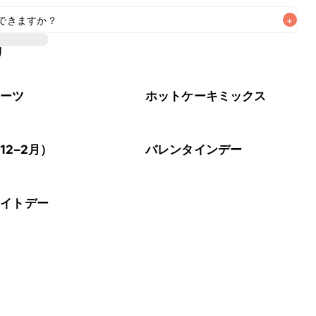
できますか？
+
リ
80g、砂糖20g、ベーキングパウダー4g(小さじ1)」で代用で
イーツ
ホットケーキミックス
12–2月）
バレンタインデー
ワイトデー