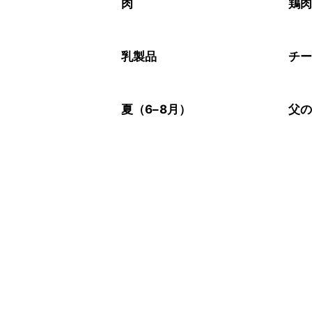
※日持ちは目安です。
こちら
肉
鶏
乳製品
チ
夏（6–8月）
父