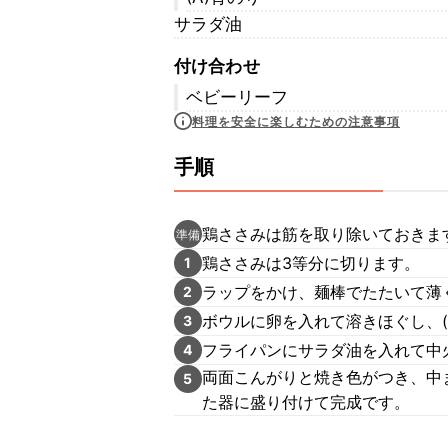
サラダ油
付け合わせ
ベビーリーフ
料理を安全に楽しむための注意事項
手順
鶏ささみは筋を取り除いておきま
準備
鶏ささみは3等分に切ります。
1
ラップをかけ、麺棒でたたいて薄
2
ボウルに卵を入れて溶きほぐし、(
3
フライパンにサラダ油を入れて中
4
両面こんがりと焼き色がつき、中
5
た器に盛り付けて完成です。