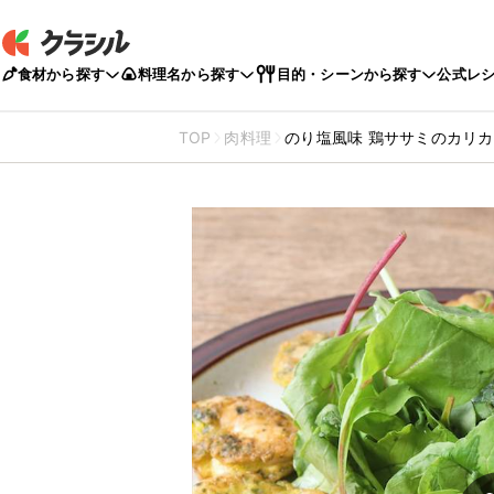
食材から探す
料理名から探す
目的・シーンから探す
公式レ
TOP
肉料理
のり塩風味 鶏ササミのカリ