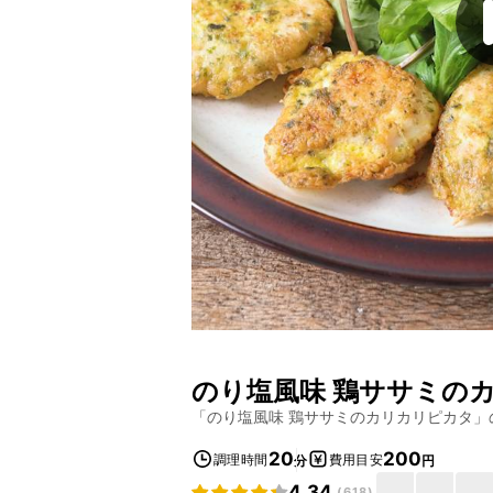
のり塩風味 鶏ササミの
「
のり塩風味 鶏ササミのカリカリピカタ
」
20
200
調理時間
費用目安
分
円
4.34
(
618
)