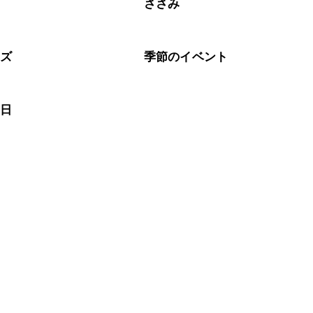
肉
ささみ
ーズ
季節のイベント
の日