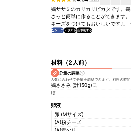
鶏ササミのカリカリピカタです。鶏
さっと簡単に作ることができます。
ネーズをつけてもおいしいですよ。
印刷する
シェア
ポスト
材料
（
2人前
）
分量の調整
人数に合わせて分量を調整できます。料理の時間
鶏ささみ (計150g)
塩
卵液
卵 (Mサイズ)
(A)粉チーズ
(A)青のり