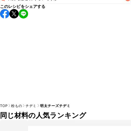
このレシピをシェアする
保存期間は冷蔵で翌日中が目安です。なるべくお早めにお召
し上がりください。

A
※日持ちは目安です。
こちら
の注意事項をご確認の上、正し
TOP
粉もの
チヂミ
明太チーズチヂミ
同じ材料の人気ランキング