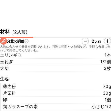
材料
（
2人前
）
2
分量の調整
人前
人数に合わせて分量を調整できます。料理の時間や火加減など、手順も分量に合
わせて調整してくださいね。
エリンギ
1本
玉ねぎ
1/2個
大葉
3枚
生地
薄力粉
70g
片栗粉
30g
卵
1個
鶏ガラスープの素
小さじ1/2