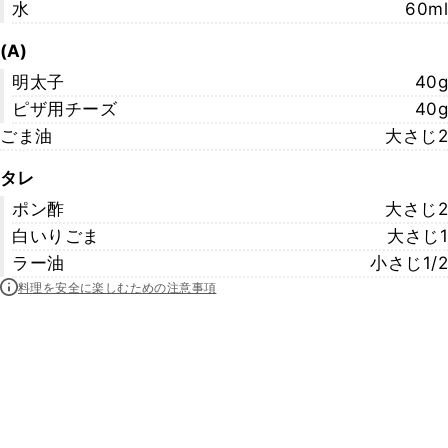
水
60ml
(A)
明太子
40g
ピザ用チーズ
40g
ごま油
大さじ2
タレ
ポン酢
大さじ2
白いりごま
大さじ1
ラー油
小さじ1/2
料理を安全に楽しむための注意事項