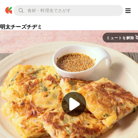
明太チーズチヂミ
ミュートを解除