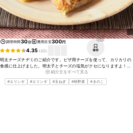
2370
30
300
調理時間
費用目安
分
円
4.35
保存
(
32
)
明太チーズチヂミのご紹介です。ピザ用チーズを使って、カリカリの
食感に仕上げました。明太子とチーズの塩気がクセになりますよ！お
紹介文をすべて見る
かずにはもちろんのこと、おつまみとしても美味しい一品です。ぜひ
作ってみてくださいね。
#
エリンギ
#
エリンギ
#
玉ねぎ
#
秋野菜
#
きのこ