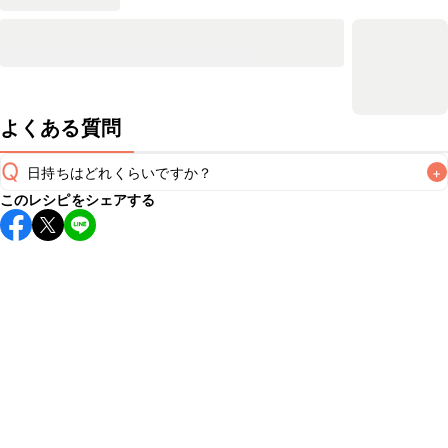
よくある質問
Q
日持ちはどれくらいですか？
+
このレシピをシェアする
保存期間は冷蔵で当日中が目安です。なるべくお早めにお召
し上がりください。

A
※日持ちは目安です。
こちら
の注意事項をご確認の上、正し