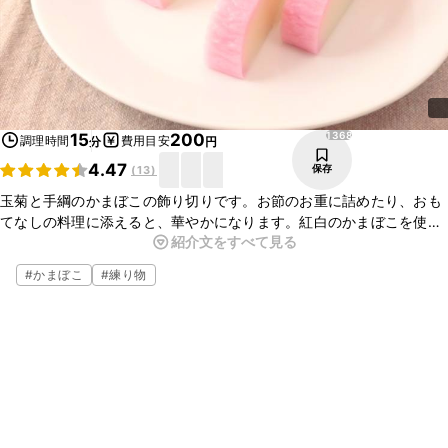
1368
15
200
調理時間
費用目安
分
円
4.47
保存
(
13
)
玉菊と手綱のかまぼこの飾り切りです。お節のお重に詰めたり、おも
てなしの料理に添えると、華やかになります。紅白のかまぼこを使っ
紹介文をすべて見る
てもきれいですよ。ぜひお試しくださいね。
#
かまぼこ
#
練り物