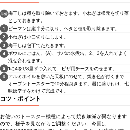
梅干しは種を取り除いておきます。小ねぎは根元を切り落
準備
としておきます。
ピーマンは縦半分に切り、ヘタと種を取り除きます。
1
小ねぎは小口切りにします。
2
梅干しは包丁でたたきます。
3
ボウルにごはん、(A)、サバの水煮缶、2、3を入れてよく
4
混ぜ合わせます。
1に4を1/8量ずつ入れて、ピザ用チーズをのせます。
5
アルミホイルを敷いた天板にのせて、焼き色が付くまで
6
オーブントースターで10分程焼きます。器に盛り付け、七
味唐辛子をかけて完成です。
コツ・ポイント
お使いのトースター機種によって焼き加減が異なります
ので、様子を見ながらご調整ください。今回は