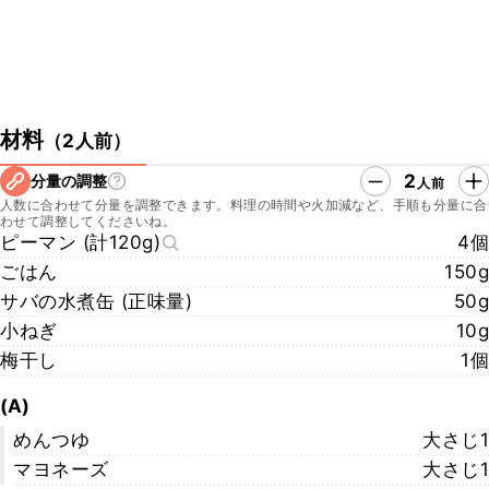
材料
（
2人前
）
2
分量の調整
人前
人数に合わせて分量を調整できます。料理の時間や火加減など、手順も分量に合
わせて調整してくださいね。
ピーマン (計120g)
4個
ごはん
150g
サバの水煮缶 (正味量)
50g
小ねぎ
10g
梅干し
1個
(A)
めんつゆ
大さじ1
マヨネーズ
大さじ1