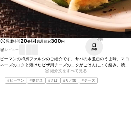
153
20
300
調理時間
費用目安
分
円
レビュー
保存
ピーマンの和風ファルシのご紹介です。サバの水煮缶のうま味、マヨ
ネーズのコクと溶けたピザ用チーズのコクがごはんによく絡み、焼い
紹介文をすべて見る
て甘味の増したピーマンとよく合い、おいしいですよ。お手軽な材料
でできますのでぜひ、お試しくださいね。
#
ピーマン
#
夏野菜
#
さば
#
サバ缶
#
チーズ