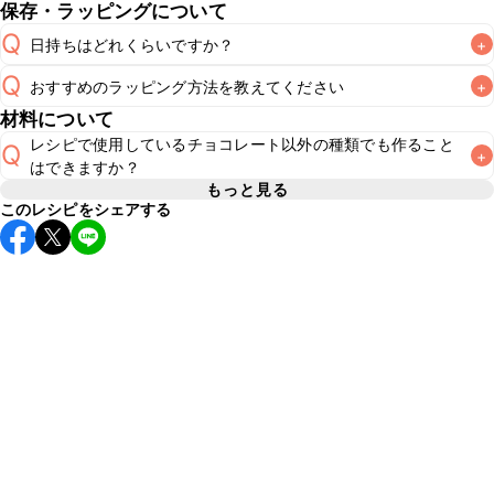
保存・ラッピングについて
Q
日持ちはどれくらいですか？
+
Q
おすすめのラッピング方法を教えてください
+
保存期間は冷蔵で2~3日が目安です。なるべくお早めにお召
A
材料について
こちら
でラッピング方法をご紹介しています。お好みのラッ
レシピで使用しているチョコレート以外の種類でも作ること
Q
+
ピング方法をお試しください。なお、要冷蔵のスイーツのた
A
はできますか？
め、お持ち運びの際は保冷剤をつけることをおすすめいたし
もっと見る
このレシピをシェアする
基本的にはお好みの風味のチョコレートを使用してお作りい
A