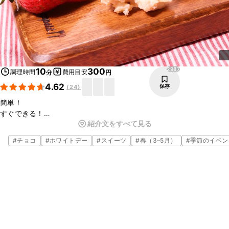
2987
10
300
調理時間
費用目安
分
円
4.62
保存
(
24
)
簡単！
すぐできる！
紹介文をすべて見る
甘い、ホワイトチョコと、塩気のあるクラッカーが相性ぴったりのク
ランチです。
#
チョコ
#
ホワイトデー
#
スイーツ
#
春（3–5月）
#
季節のイベン
湯煎の温度さえ、気をつければ、誰でも簡単に作れます。
余ったクラッカーを使って、お子さんのおやつにもぴったりです。