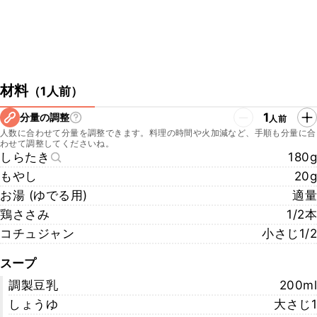
材料
（
1人前
）
1
分量の調整
人前
人数に合わせて分量を調整できます。料理の時間や火加減など、手順も分量に合
わせて調整してくださいね。
しらたき
180g
もやし
20g
お湯 (ゆでる用)
適量
鶏ささみ
1/2本
コチュジャン
小さじ1/2
スープ
調製豆乳
200ml
しょうゆ
大さじ1