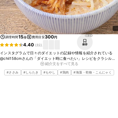
19.3K
15
300
調理時間
費用目安
分
円
4.40
保存
(
92
)
インスタグラムで日々のダイエットの記録や情報を紹介されている
@chii158cmさんの「ダイエット時に食べたい」レシピをクラシルで
紹介文をすべて見る
再現！今回はしらたきでいただく、ピリ辛豆乳担々麺のレシピです。
しらたきと豆乳ですが、しっかりと味が付いているので、食べ応えが
#
ささみ
#
しらたき
#
もやし
#
鶏肉
#
海藻・乾物・こんにゃく
りますよ。ピリっとした豆板醤の辛味がくせになる一品です。ぜひ
作ってみてくださいね。