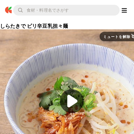
しらたきで ピリ辛豆乳担々麺
ミュートを解除