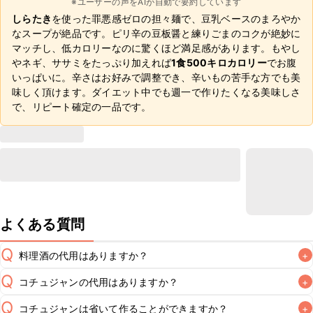
※ユーザーの声をAIが自動で要約しています
しらたき
を使った罪悪感ゼロの担々麺で、豆乳ベースのまろやか
なスープが絶品です。ピリ辛の豆板醤と練りごまのコクが絶妙に
マッチし、低カロリーなのに驚くほど満足感があります。もやし
やネギ、ササミをたっぷり加えれば
1食500キロカロリー
でお腹
いっぱいに。辛さはお好みで調整でき、辛いもの苦手な方でも美
味しく頂けます。ダイエット中でも週一で作りたくなる美味しさ
で、リピート確定の一品です。
よくある質問
Q
料理酒の代用はありますか？
+
Q
コチュジャンの代用はありますか？
+
A
Q
コチュジャンは省いて作ることができますか？
+