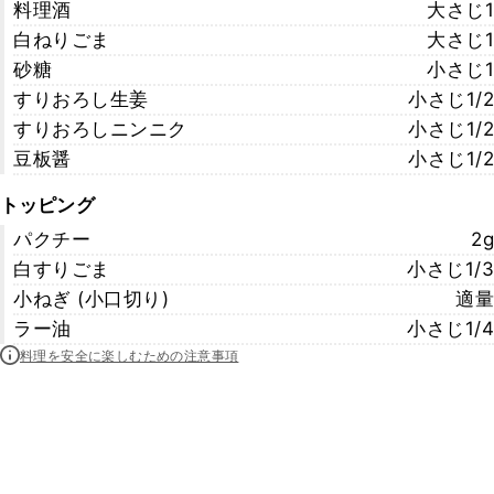
料理酒
大さじ1
白ねりごま
大さじ1
砂糖
小さじ1
すりおろし生姜
小さじ1/2
すりおろしニンニク
小さじ1/2
豆板醤
小さじ1/2
トッピング
パクチー
2g
白すりごま
小さじ1/3
小ねぎ (小口切り)
適量
ラー油
小さじ1/4
料理を安全に楽しむための注意事項