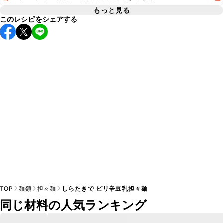
A
コチュジャンの代用は
こちら
もっと見る
このレシピをシェアする
使用量が少ない場合は省いてもお作りいただけますが、メイ
ンの味付けとして使用している場合は省くと味がぼやける可
A
能性があるため、 
こちら
 の食材で味を調えて仕上げること
TOP
麺類
担々麺
しらたきで ピリ辛豆乳担々麺
同じ材料の人気ランキング