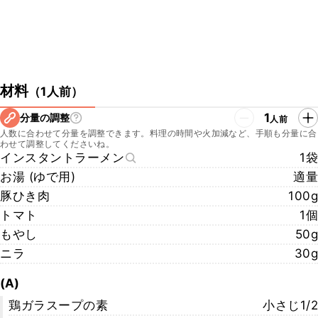
材料
（
1人前
）
1
分量の調整
人前
人数に合わせて分量を調整できます。料理の時間や火加減など、手順も分量に合
わせて調整してくださいね。
インスタントラーメン
1袋
お湯 (ゆで用)
適量
豚ひき肉
100g
トマト
1個
もやし
50g
ニラ
30g
(A)
鶏ガラスープの素
小さじ1/2