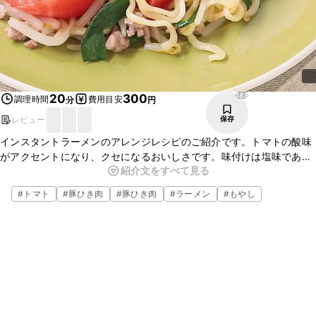
188
20
300
調理時間
費用目安
分
円
レビュー
保存
インスタントラーメンのアレンジレシピのご紹介です。トマトの酸味
がアクセントになり、クセになるおいしさです。味付けは塩味であっ
紹介文をすべて見る
さりと仕上げました。とても簡単に作れるのでランチにもおすすめで
す。ぜひお試しください。
#
トマト
#
豚ひき肉
#
豚ひき肉
#
ラーメン
#
もやし