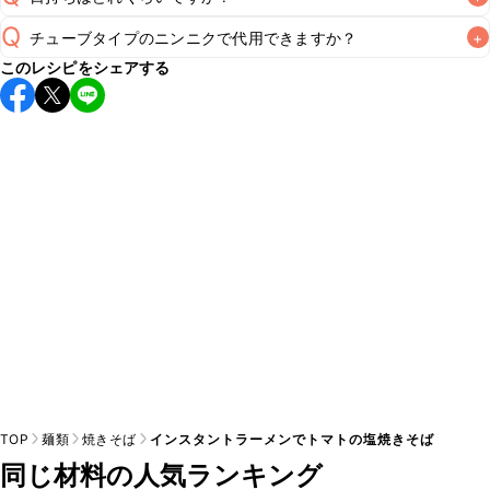
Q
チューブタイプのニンニクで代用できますか？
+
こちらのレシピは出来たてをお召し上がりいただくことをお
このレシピをシェアする
すすめします。

A
チューブタイプのニンニクを使用してもお作りいただけま
A
す。小さじ1/2を目安に加え、お好みの風味になるようご調節
※日持ちは目安です。
こちら
の注意事項をご確認の上、正し
TOP
麺類
焼きそば
インスタントラーメンでトマトの塩焼きそば
同じ材料の人気ランキング