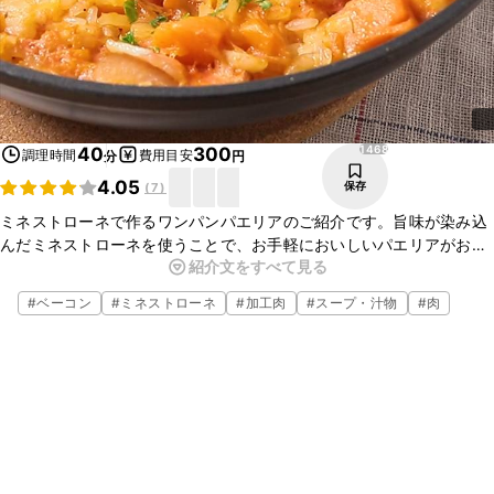
1468
40
300
調理時間
費用目安
分
円
4.05
保存
(
7
)
ミネストローネで作るワンパンパエリアのご紹介です。旨味が染み込
んだミネストローネを使うことで、お手軽においしいパエリアがお作
紹介文をすべて見る
りいただけます。お好みでピザ用チーズをトッピングしてもおいしい
ですよ。ぜひお試しくださいね。
#
ベーコン
#
ミネストローネ
#
加工肉
#
スープ・汁物
#
肉