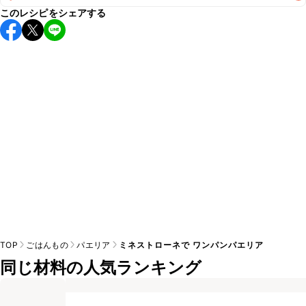
このレシピをシェアする
保存期間は冷蔵で当日中が目安です。なるべくお早めにお召
し上がりください。

A
※日持ちは目安です。
こちら
の注意事項をご確認の上、正し
TOP
ごはんもの
パエリア
ミネストローネで ワンパンパエリア
同じ材料の人気ランキング