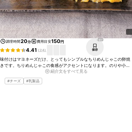
1611
20
150
調理時間
費用目安
分
円
4.41
保存
(
24
)
味付けはマヨネーズだけ、とってもシンプルなちりめんじゃこの卵焼
きです。ちりめんじゃこの食感がアクセントになります。のりや小ね
紹介文をすべて見る
ぎを一緒に巻いてもおいしく召し上がれますので、ぜひアレンジして
みてください。
#
チーズ
#
乳製品