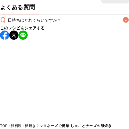
よくある質問
Q
日持ちはどれくらいですか？
+
このレシピをシェアする
保存期間は冷蔵で翌日中が目安です。なるべくお早めにお召
し上がりください。

A
※日持ちは目安です。
こちら
の注意事項をご確認の上、正し
TOP
卵料理
卵焼き
マヨネーズで簡単 じゃことチーズの卵焼き