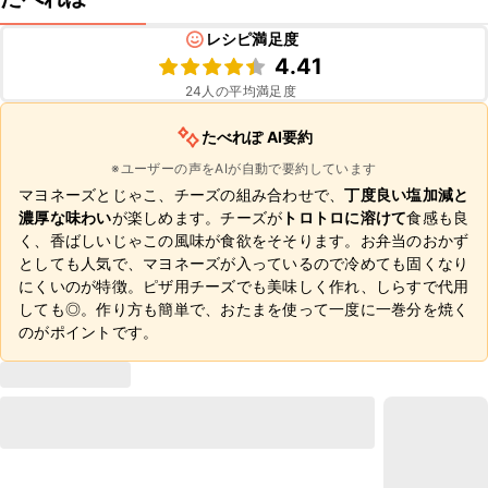
レシピ満足度
4.41
24
人の平均満足度
たべれぽ AI要約
※ユーザーの声をAIが自動で要約しています
マヨネーズとじゃこ、チーズの組み合わせで、
丁度良い塩加減と
濃厚な味わい
が楽しめます。チーズが
トロトロに溶けて
食感も良
く、香ばしいじゃこの風味が食欲をそそります。お弁当のおかず
としても人気で、マヨネーズが入っているので冷めても固くなり
にくいのが特徴。ピザ用チーズでも美味しく作れ、しらすで代用
しても◎。作り方も簡単で、おたまを使って一度に一巻分を焼く
のがポイントです。