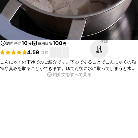
1377
10
100
調理時間
費用目安
分
円
4.59
保存
(
28
)
こんにゃくの下ゆでのご紹介です。下ゆですることでこんにゃくの独
特な臭みを取ることができます。ゆでた後に水に取ってしまうと水っ
紹介文をすべて見る
ぽくなってしまうため、陸上げの方法を用いると美味しく仕上がりま
すよ。こんにゃくの歯ごたえを楽しめる煮物や炒め煮などを作る時の
下ごしらえに、ぜひお試しくださいね。