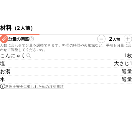
材料
（
2人前
）
2
分量の調整
人前
人数に合わせて分量を調整できます。料理の時間や火加減など、手順も分量に合
わせて調整してくださいね。
こんにゃく
1枚
塩
大さじ1
お湯
適量
水
適量
料理を安全に楽しむための注意事項