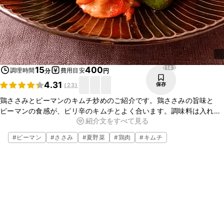
1143
15
400
調理時間
費用目安
分
円
4.31
保存
(
23
)
鶏ささみとピーマンのキムチ炒めのご紹介です。鶏ささみの旨味と
ピーマンの食感が、ピリ辛のキムチとよく合います。調味料は入れず
紹介文をすべて見る
に、キムチの辛味でしっかりと味つけができますので、ぜひお試しく
ださいね。
#
ピーマン
#
ささみ
#
夏野菜
#
鶏肉
#
キムチ