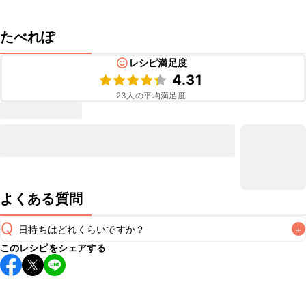
たべれぽ
レシピ満足度
4.31
23
人の平均満足度
よくある質問
Q
日持ちはどれくらいですか？
+
このレシピをシェアする
保存期間は冷蔵で翌日中が目安です。なるべくお早めにお召
し上がりください。

A
※日持ちは目安です。
こちら
の注意事項をご確認の上、正し