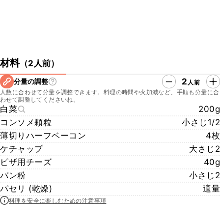
材料
（
2人前
）
2
分量の調整
人前
人数に合わせて分量を調整できます。料理の時間や火加減など、手順も分量に合
わせて調整してくださいね。
白菜
200g
コンソメ顆粒
小さじ1/2
薄切りハーフベーコン
4枚
ケチャップ
大さじ2
ピザ用チーズ
40g
パン粉
小さじ2
パセリ (乾燥)
適量
料理を安全に楽しむための注意事項