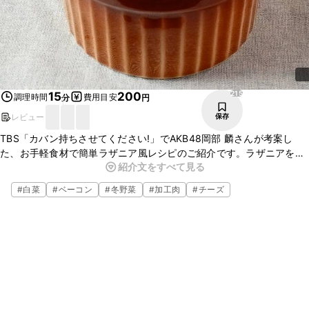
215
15
200
調理時間
費用目安
分
円
レビュー
保存
TBS「カバン持ちさせてください!」でAKB48岡部 麟さんが考案し
た、お手軽食材で簡単ラザニア風レシピのご紹介です。ラザニアを白
紹介文をすべて見る
菜で代用し、ホワイトソースを使わずに仕上げているので通常のラザ
ニアよりカロリーが抑えられています。また、ミートソースではな
#
白菜
#
ベーコン
#
冬野菜
#
加工肉
#
チーズ
く、ベーコンとケチャップで層にしてちょっとだけ手間をかけまし
た。おもてなしにもおすすめですので、ぜひ作ってみてください。