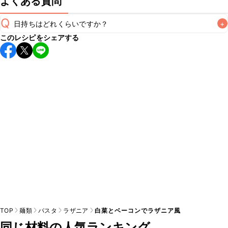
よくある質問
Q
日持ちはどれくらいですか？
+
このレシピをシェアする
保存期間は冷蔵で当日中が目安です。なるべくお早めにお召
し上がりください。

A
※日持ちは目安です。
こちら
の注意事項をご確認の上、正し
TOP
麺類
パスタ
ラザニア
白菜とベーコンでラザニア風
同じ材料の人気ランキング