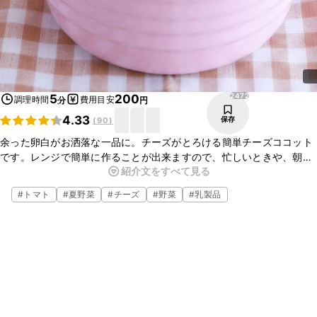
2472
5
200
調理時間
費用目安
分
円
4.33
保存
(
90
)
余った卵白がお洒落な一品に。チーズがとろける簡単チーズココット
です。レンジで簡単に作ることが出来ますので、忙しいときや、朝食
紹介文をすべて見る
などにもおすすめです。ほうれん草やベーコンを入れても美味しくお
作りいただけますので、ぜひお試し下さい。
#
トマト
#
夏野菜
#
チーズ
#
野菜
#
乳製品