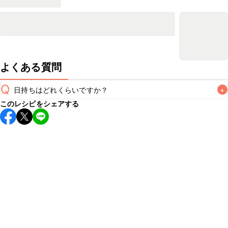
よくある質問
Q
日持ちはどれくらいですか？
+
このレシピをシェアする
保存期間は冷蔵で当日中が目安です。なるべくお早めにお召
し上がりください。

A
※日持ちは目安です。
こちら
の注意事項をご確認の上、正し