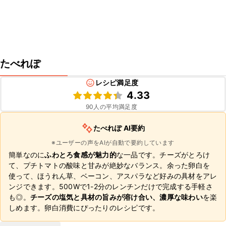
たべれぽ
レシピ満足度
4.33
90
人の平均満足度
たべれぽ AI要約
※ユーザーの声をAIが自動で要約しています
簡単なのに
ふわとろ食感が魅力的
な一品です。チーズがとろけ
て、プチトマトの酸味と甘みが絶妙なバランス。余った卵白を
使って、ほうれん草、ベーコン、アスパラなど好みの具材をアレ
ンジできます。500Wで1-2分のレンチンだけで完成する手軽さ
も◎。
チーズの塩気と具材の旨みが溶け合い、濃厚な味わい
を楽
しめます。卵白消費にぴったりのレシピです。