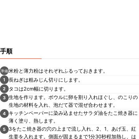
手順
米粉と薄力粉はそれぞれふるっておきます。
準備
長ねぎは粗みじん切りにします。
1
タコは2cm幅に切ります。
2
生地を作ります。ボウルに卵を割り入れほぐし、のこりの
3
生地の材料を入れ、泡だて器で混ぜ合わせます。
キッチンペーパーに染み込ませたサラダ油をたこ焼き器に
4
薄く塗り、熱します。
3をたこ焼き器の穴の上まで流し入れ、2、1、あげ玉、紅
5
生姜を入れます。側面が固まるまで1分30秒程加熱し、は