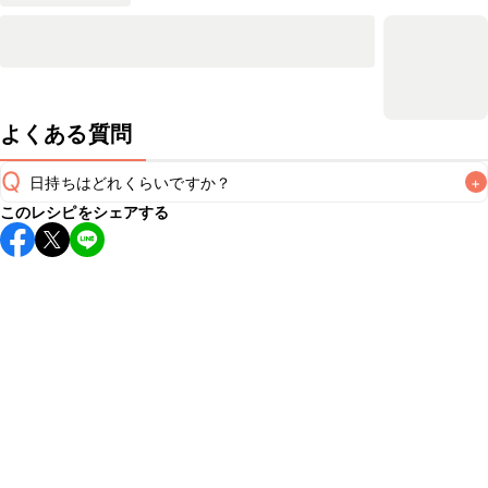
よくある質問
Q
日持ちはどれくらいですか？
+
このレシピをシェアする
保存期間は冷蔵で翌日中が目安です。なるべくお早めにお召
し上がりください。

A
※日持ちは目安です。
こちら
の注意事項をご確認の上、正し