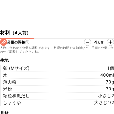
材料
（
4人前
）
4
分量の調整
人前
人数に合わせて分量を調整できます。料理の時間や火加減など、手順も分量に合
わせて調整してくださいね。
生地
卵 (Mサイズ)
1個
水
400ml
薄力粉
70g
米粉
30g
顆粒和風だし
小さじ2
しょうゆ
大さじ1/2
具材