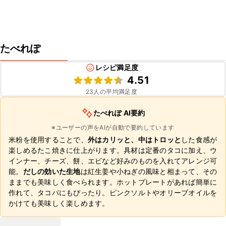
たべれぽ
レシピ満足度
4.51
23
人の平均満足度
たべれぽ AI要約
※ユーザーの声をAIが自動で要約しています
米粉を使用することで、
外はカリッと、中はトロッと
した食感が
楽しめるたこ焼きに仕上がります。具材は定番のタコに加え、ウ
インナー、チーズ、餅、エビなど好みのものを入れてアレンジ可
能。
だしの効いた生地
は紅生姜や小ねぎの風味と相まって、その
ままでも美味しく食べられます。ホットプレートがあれば簡単に
作れて、タコパにもぴったり。ピンクソルトやオリーブオイルを
かけても美味しく楽しめます。