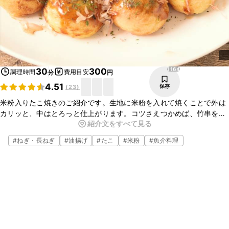
1164
30
300
調理時間
費用目安
分
円
4.51
保存
(
23
)
米粉入りたこ焼きのご紹介です。生地に米粉を入れて焼くことで外は
カリッと、中はとろっと仕上がります。コツさえつかめば、竹串を
紹介文をすべて見る
使って裏返すのも簡単です。具材はタコ以外にもベーコンやソーセー
ジなどでもおいしく作ることが出来ますよ。ぜひお試しくださいね。
#
ねぎ・長ねぎ
#
油揚げ
#
たこ
#
米粉
#
魚介料理