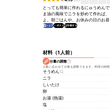
とっても簡単に作れるにゅうめんで
ま油の風味でニラを炒めて作れば、
よ。朝ごはんや、お休みの日のお昼
印刷する
シェア
ポスト
材料
（
1人前
）
分量の調整
人数に合わせて分量を調整できます。料理の時間
そうめん
ニラ
しいたけ
卵
お湯 (熱湯)
塩