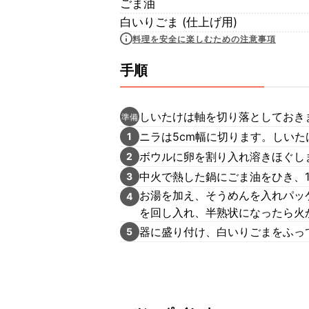
ごま油
白いりごま (仕上げ用)
料理を安全に楽しむための注意事項
手順
しいたけは軸を切り落としておき
準備
ニラは5cm幅に切ります。しい
1
ボウルに卵を割り入れ溶きほぐし
2
中火で熱した鍋にごま油をひき、
3
お湯を加え、そうめんを入れパッ
4
を回し入れ、半熟状になったら火
器に盛り付け、白いりごまをふっ
5