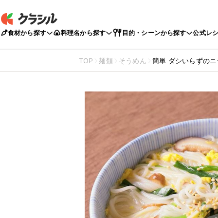
食材から探す
料理名から探す
目的・シーンから探す
公式レ
TOP
麺類
そうめん
簡単 ダシいらずの