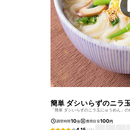
簡単 ダシいらずのニラ
「
簡単 ダシいらずのニラ玉にゅうめん
」の
10
100
調理時間
費用目安
分
円
4.15
(
17
)