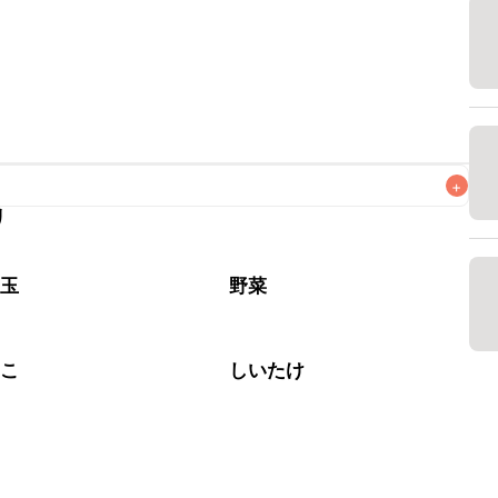
+
リ
がりいただくことをおすすめします。

ラ玉
野菜
のこ
しいたけ