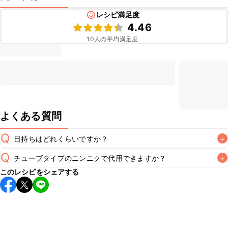
レシピ満足度
4.46
10
人の平均満足度
よくある質問
Q
日持ちはどれくらいですか？
+
Q
チューブタイプのニンニクで代用できますか？
+
保存期間は冷蔵で翌日中が目安です。なるべくお早めにお召
このレシピをシェアする
し上がりください。

A
チューブタイプのニンニクを使用してもお作りいただけま
A
す。小さじ1/2を目安に加え、お好みの風味になるようご調節
※日持ちは目安です。
こちら
の注意事項をご確認の上、正し