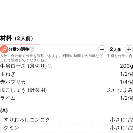
材料
（
2人前
）
2
分量の調整
人前
人数に合わせて分量を調整できます。料理の時間や火加減など、手順も分量に合
わせて調整してくださいね。
牛肩ロース (薄切り)
200g
玉ねぎ
1/2個
赤パプリカ
1/4個
塩こしょう (野菜用)
ふたつまみ
ライム
1/2個
(A)
すりおろしニンニク
小さじ1/2
クミン
小さじ1/2