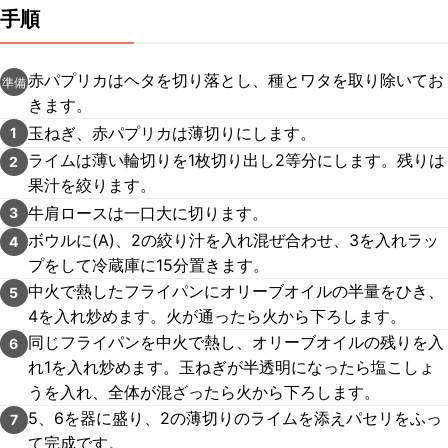
手順
赤パプリカはヘタを切り落とし、種とワタを取り除いてお
準備
きます。
玉ねぎ、赤パプリカは薄切りにします。
1
ライムは薄い輪切りを1枚切り出し2等分にします。残りは
2
果汁を絞ります。
牛肩ロースは一口大に切ります。
3
ボウルに(A)、2の絞り汁を入れ混ぜ合わせ、3を入れラッ
4
プをして冷蔵庫に15分置きます。
中火で熱したフライパンにオリーブオイルの半量をひき、
5
4を入れ炒めます。火が通ったら火から下ろします。
同じフライパンを中火で熱し、オリーブオイルの残りを入
6
れ1を入れ炒めます。玉ねぎが半透明になったら塩こしょ
うを入れ、全体が混ざったら火から下ろします。
5、6を器に盛り、2の薄切りのライムを添えパセリをふっ
7
て完成です。