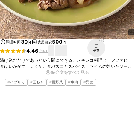
384
30
500
調理時間
費用目安
分
円
4.46
保存
(
10
)
漬け込むだけであっという間にできる、メキシコ料理ビーフファヒー
タはいかがでしょうか。タバスコとスパイス、ライムの効いたソース
紹介文をすべて見る
に肉を漬け込み、フライパンで焼くだけで出来上がりです。一緒に炒
める赤パプリカや玉ねぎともよく合います。是非一度作ってみて下さ
#
パプリカ
#
玉ねぎ
#
夏野菜
#
牛肉
#
野菜
い。