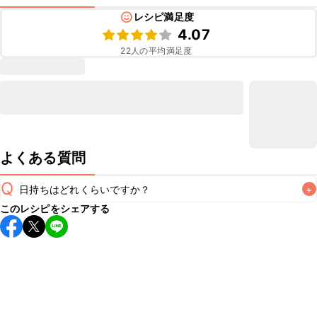
レシピ満足度
4.07
22
人の平均満足度
よくある質問
Q
日持ちはどれくらいですか？
+
このレシピをシェアする
保存期間は冷蔵で当日中が目安です。なるべくお早めにお召
し上がりください。

A
※日持ちは目安です。
こちら
の注意事項をご確認の上、正し