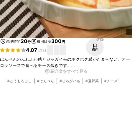
2471
20
300
調理時間
費用目安
分
円
4.07
保存
(
22
)
はんぺんのふわふわ感とジャガイモのホクホク感がたまらない、オー
ロラソースで食べるチーズ焼きです。
紹介文をすべて見る
コーンが入っていることで甘みもあり、単品でも満足感のある一品で
す。
#
とうもろこし
#
はんぺん
#
じゃがいも
#
夏野菜
#
チーズ
パンと一緒に、またお酒のおつまみとしてもオススメです。