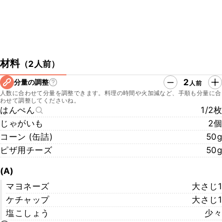
材料
（
2人前
）
2
分量の調整
人前
人数に合わせて分量を調整できます。料理の時間や火加減など、手順も分量に合
わせて調整してくださいね。
はんぺん
1/2枚
じゃがいも
2個
コーン (缶詰)
50g
ピザ用チーズ
50g
(A)
マヨネーズ
大さじ1
ケチャップ
大さじ1
塩こしょう
少々