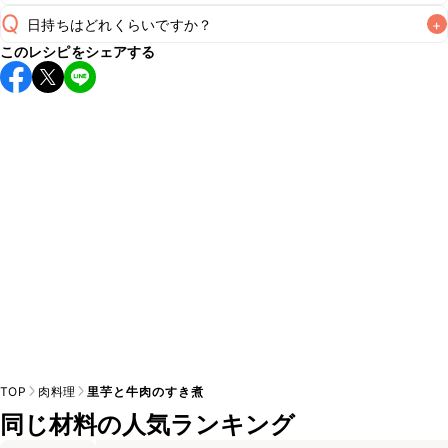
Q
日持ちはどれくらいですか？
+
A
このレシピをシェアする
保存期間は冷蔵で翌日中が目安です。なるべくお早めにお召
し上がりください。

A
※日持ちは目安です。
こちら
の注意事項をご確認の上、正し
TOP
肉料理
里芋と牛肉のすき煮
同じ材料の人気ランキング