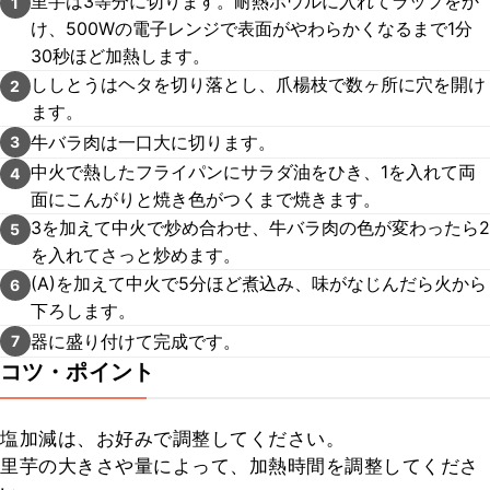
里芋は3等分に切ります。耐熱ボウルに入れてラップをか
1
け、500Wの電子レンジで表面がやわらかくなるまで1分
30秒ほど加熱します。
ししとうはヘタを切り落とし、爪楊枝で数ヶ所に穴を開け
2
ます。
牛バラ肉は一口大に切ります。
3
中火で熱したフライパンにサラダ油をひき、1を入れて両
4
面にこんがりと焼き色がつくまで焼きます。
3を加えて中火で炒め合わせ、牛バラ肉の色が変わったら2
5
を入れてさっと炒めます。
(A)を加えて中火で5分ほど煮込み、味がなじんだら火から
6
下ろします。
器に盛り付けて完成です。
7
コツ・ポイント
塩加減は、お好みで調整してください。

里芋の大きさや量によって、加熱時間を調整してくださ