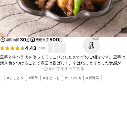
7836
30
500
調理時間
費用目安
分
円
4.43
保存
(
186
)
里芋と牛バラ肉を使ってほっこりとしたおかずのご紹介です。里芋は
焼き色をつけることで表面は香ばしく、中はねっとりとした食感が楽
紹介文をすべて見る
しめますよ。甘辛い味つけなので、ごはんが進む一品です。お酒のお
供にもなります。ぜひお試しくださいね。
#
ししとう
#
里芋
#
さといも
#
牛バラ肉
#
夏野菜