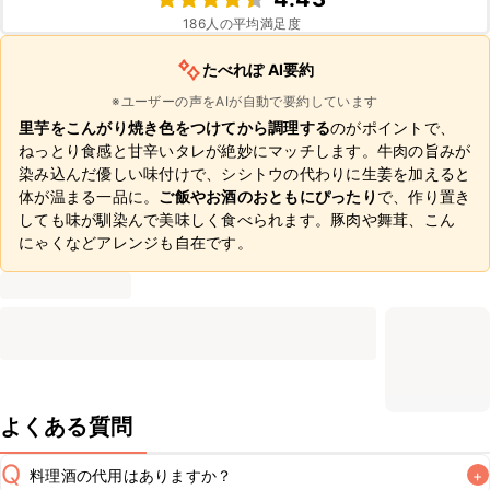
186
人の平均満足度
たべれぽ AI要約
※ユーザーの声をAIが自動で要約しています
里芋をこんがり焼き色をつけてから調理する
のがポイントで、
ねっとり食感と甘辛いタレが絶妙にマッチします。牛肉の旨みが
染み込んだ優しい味付けで、シシトウの代わりに生姜を加えると
体が温まる一品に。
ご飯やお酒のおともにぴったり
で、作り置き
しても味が馴染んで美味しく食べられます。豚肉や舞茸、こん
にゃくなどアレンジも自在です。
よくある質問
Q
料理酒の代用はありますか？
+