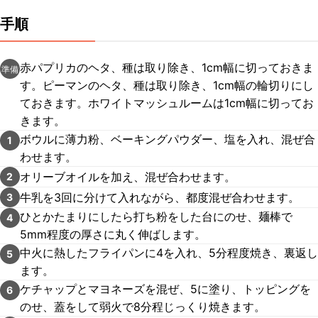
手順
赤パプリカのヘタ、種は取り除き、1cm幅に切っておきま
準備
す。ピーマンのヘタ、種は取り除き、1cm幅の輪切りにし
ておきます。ホワイトマッシュルームは1cm幅に切ってお
きます。
ボウルに薄力粉、ベーキングパウダー、塩を入れ、混ぜ合
1
わせます。
オリーブオイルを加え、混ぜ合わせます。
2
牛乳を3回に分けて入れながら、都度混ぜ合わせます。
3
ひとかたまりにしたら打ち粉をした台にのせ、麺棒で
4
5mm程度の厚さに丸く伸ばします。
中火に熱したフライパンに4を入れ、5分程度焼き、裏返し
5
ます。
ケチャップとマヨネーズを混ぜ、5に塗り、トッピングを
6
のせ、蓋をして弱火で8分程じっくり焼きます。