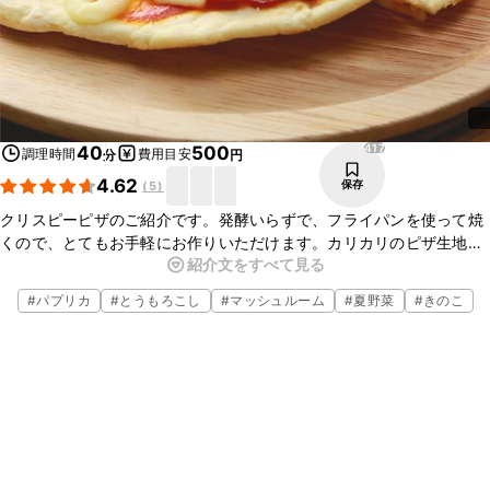
417
40
500
調理時間
費用目安
分
円
4.62
保存
(
5
)
クリスピーピザのご紹介です。発酵いらずで、フライパンを使って焼
くので、とてもお手軽にお作りいただけます。カリカリのピザ生地に
紹介文をすべて見る
シャキシャキの彩り野菜がよく合います。お好みのトッピングやソー
スにアレンジして、ぜひお試しくださいね。
#
パプリカ
#
とうもろこし
#
マッシュルーム
#
夏野菜
#
きのこ