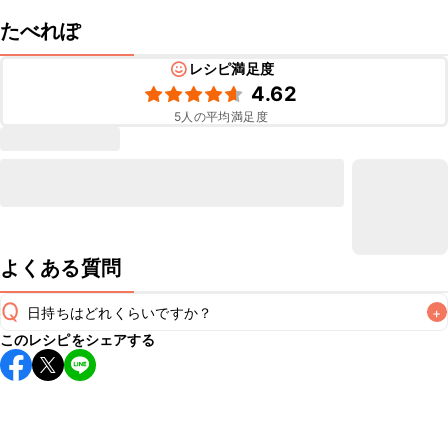
たべれぽ
レシピ満足度
4.62
5
人の平均満足度
よくある質問
Q
日持ちはどれくらいですか？
+
このレシピをシェアする
保存期間は冷蔵で当日中が目安です。なるべくお早めにお召
し上がりください。

A
※日持ちは目安です。
こちら
の注意事項をご確認の上、正し