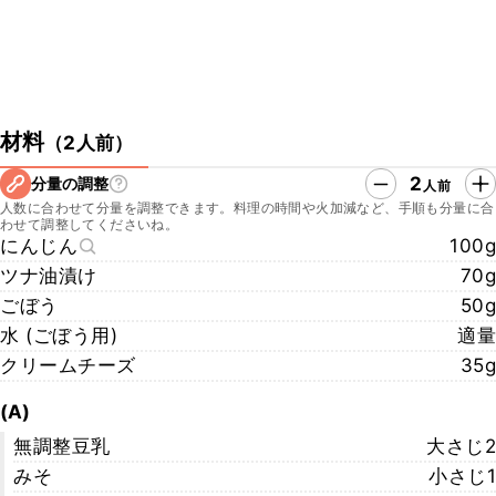
材料
（
2人前
）
2
分量の調整
人前
人数に合わせて分量を調整できます。料理の時間や火加減など、手順も分量に合
わせて調整してくださいね。
にんじん
100g
ツナ油漬け
70g
ごぼう
50g
水 (ごぼう用)
適量
クリームチーズ
35g
(A)
無調整豆乳
大さじ2
みそ
小さじ1