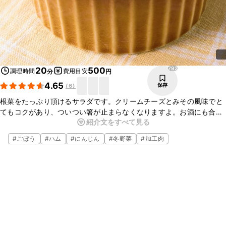
792
20
500
調理時間
費用目安
分
円
4.65
保存
(
6
)
根菜をたっぷり頂けるサラダです。クリームチーズとみその風味でと
てもコクがあり、ついつい箸が止まらなくなりますよ。お酒にも合い
紹介文をすべて見る
ますので、おつまみにも、おもてなしにも喜ばれる一品です。お手軽
にできますので今晩のおかずにぜひ、お試しくださいね。
#
ごぼう
#
ハム
#
にんじん
#
冬野菜
#
加工肉