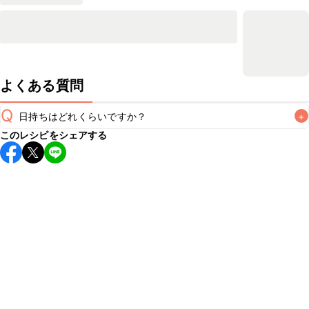
よくある質問
Q
日持ちはどれくらいですか？
+
このレシピをシェアする
保存期間は冷蔵で当日中が目安です。なるべくお早めにお召
し上がりください。

A
※日持ちは目安です。
こちら
の注意事項をご確認の上、正し