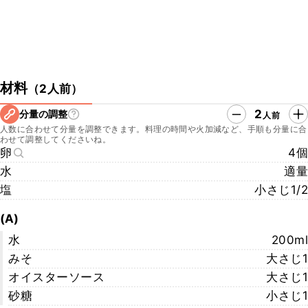
材料
（
2人前
）
2
分量の調整
人前
人数に合わせて分量を調整できます。料理の時間や火加減など、手順も分量に合
わせて調整してくださいね。
卵
4個
水
適量
塩
小さじ1/2
(A)
水
200ml
みそ
大さじ1
オイスターソース
大さじ1
砂糖
小さじ1