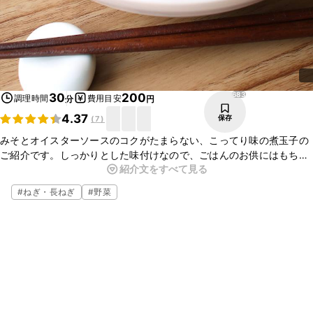
683
30
200
調理時間
費用目安
分
円
4.37
保存
(
7
)
みそとオイスターソースのコクがたまらない、こってり味の煮玉子の
ご紹介です。しっかりとした味付けなので、ごはんのお供にはもちろ
紹介文をすべて見る
ん、お酒のおつまみとしてもおすすめですよ。簡単にお作りいただけ
ますので、ぜひお試しくださいね。
#
ねぎ・長ねぎ
#
野菜