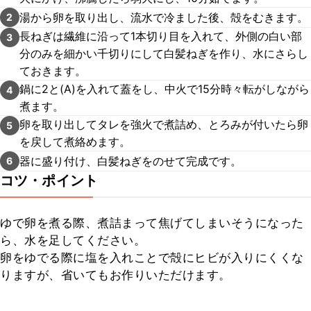
湯から卵を取り出し、流水で冷ました後、殻をむきます。
2
長ねぎは繊維に沿って1本切り目を入れて、外側の白い部
3
分のみを細かい千切りにして白髪ねぎを作り、水にさらし
ておきます。
鍋に2と(A)を入れて蓋をし、中火で15分時々転がしながら
4
煮ます。
卵を取り出してタレを強火で煮詰め、とろみが付いたら卵
5
を戻して煮絡めます。
器に盛り付け、白髪ねぎをのせて完成です。
6
コツ・ポイント
ゆで卵を煮る際、煮詰まって焦げてしまいそうになった
ら、水を足してください。

卵をゆでる際に塩を入れことで殻にヒビが入りにくくな
りますが、省いてもお作りいただけます。