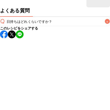
よくある質問
Q
日持ちはどれくらいですか？
+
このレシピをシェアする
保存期間は冷蔵で翌日中が目安です。なるべくお早めにお召
し上がりください。

A
※日持ちは目安です。
こちら
の注意事項をご確認の上、正し