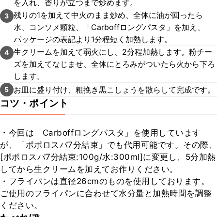
を入れ、香りが立つまで炒めます。
残りの1を加えて中火のまま炒め、全体に油が回ったら
3
水、コンソメ顆粒、「Carboffロングパスタ」を加え、
パッケージの表記より1分程短く加熱します。
生クリームを加えて弱火にし、2分程加熱します。粉チー
4
ズを加えてなじませ、全体にとろみがついたら火から下ろ
します。
お皿に盛り付け、粗挽き黒こしょうを散らして完成です。
5
コツ・ポイント
・今回は「Carboffロングパスタ」を使用しています
が、「ポポロスパ7分結束」でも代用可能です。その際、
[ポポロスパ7分結束:100g/水:300ml]に変更し、5分加熱
してから生クリームを加えてお作りください。

・フライパンは直径26cmのものを使用しております。
ご使用のフライパンに合わせて水分量と加熱時間を調整
ください。