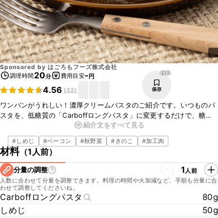
Sponsored by
はごろもフーズ株式会社
1122
20
-
調理時間
費用目安
分
円
4.56
保存
(
22
)
ワンパンがうれしい！濃厚クリームパスタのご紹介です。いつものパ
スタを、低糖質の「Carboffロングパスタ」に変更するだけで、糖質
紹介文をすべて見る
を抑えることができます。しめじとごろっとしたベーコン、
「Carboff」をワンパンで加熱して作ることで、旨みが染みこみます
#
しめじ
#
ベーコン
#
秋野菜
#
きのこ
#
加工肉
よ！最後に生クリームと粉チーズを加えて、「Carboff」に絡みやす
材料
（
1人前
）
い濃厚なソースに仕上げます。ぜひお試しくださいね！
※「Carboff」「ポポロスパ」は、はごろもフーズ株式会社の登録商標
1
分量の調整
人前
です。
人数に合わせて分量を調整できます。料理の時間や火加減など、手順も分量に合
わせて調整してくださいね。
Carboffロングパスタ
80g
しめじ
50g