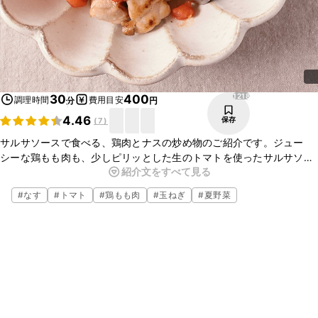
1218
30
400
調理時間
費用目安
分
円
4.46
保存
(
7
)
サルサソースで食べる、鶏肉とナスの炒め物のご紹介です。ジュー
シーな鶏もも肉も、少しピリッとした生のトマトを使ったサルサソー
紹介文をすべて見る
スと一緒に食べるとさっぱり召し上がっていただけますよ。ぜひ試し
てみてくださいね。
#
なす
#
トマト
#
鶏もも肉
#
玉ねぎ
#
夏野菜