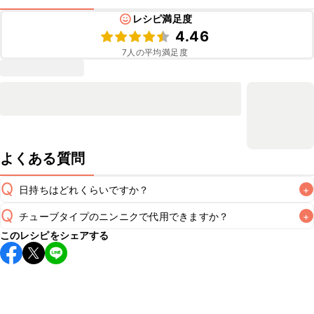
レシピ満足度
4.46
7
人の平均満足度
よくある質問
Q
日持ちはどれくらいですか？
+
Q
チューブタイプのニンニクで代用できますか？
+
保存期間は冷蔵で当日中が目安です。なるべくお早めにお召
このレシピをシェアする
し上がりください。

A
チューブタイプのニンニクを使用してもお作りいただけま
A
す。小さじ1/3を目安に加え、お好みの風味になるようご調
※日持ちは目安です。
こちら
の注意事項をご確認の上、正し