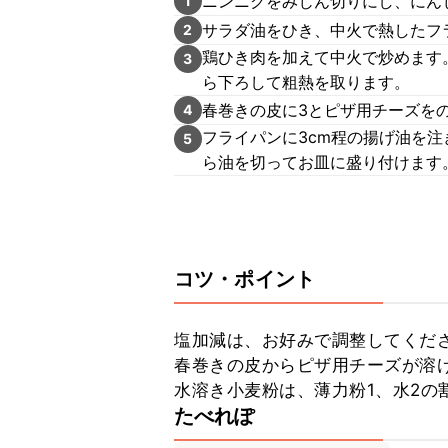
ニンニクをみじん切りにし、にん
1
サラダ油をひき、中火で熱したフ
2
鶏ひき肉を加えて中火で炒めます
3
ら下ろして粗熱を取ります。
春巻きの皮に3とピザ用チーズを
4
フライパンに3cm程の揚げ油を注
5
ら油を切ってお皿に盛り付けます
コツ・ポイント
塩加減は、お好みで調整してくださ
春巻きの皮からピザ用チーズが溶け
水溶き小麦粉は、薄力粉1、水2の
たべれぽ