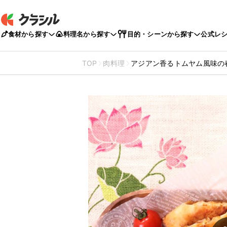
食材から探す
料理名から探す
目的・シーンから探す
公式レ
TOP
肉料理
アジアン香るトムヤム風味の