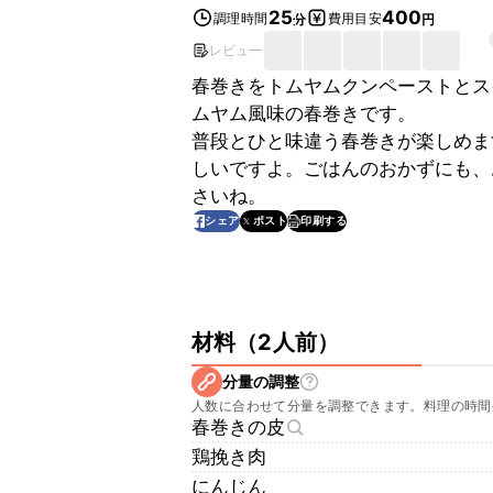
25
400
調理時間
費用目安
分
円
レビュー
春巻きをトムヤムクンペーストとス
ムヤム風味の春巻きです。
普段とひと味違う春巻きが楽しめま
しいですよ。ごはんのおかずにも、
さいね。
印刷する
シェア
ポスト
材料
（
2人前
）
分量の調整
人数に合わせて分量を調整できます。料理の時間
春巻きの皮
鶏挽き肉
にんじん