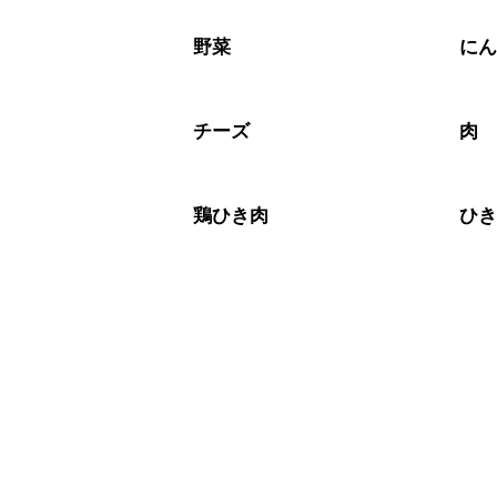
A
※日持ちは目安です。
こちら
野菜
に
チーズ
肉
鶏ひき肉
ひ