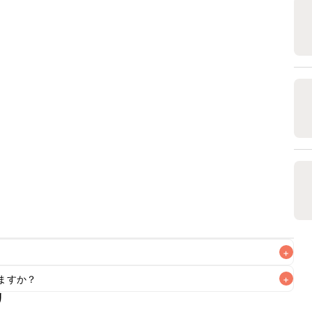
+
ますか？
+
なるべくお早めにお召し上がりください。

リ
もお作りいただけます。小さじ1を目安に加え、お好みの風味