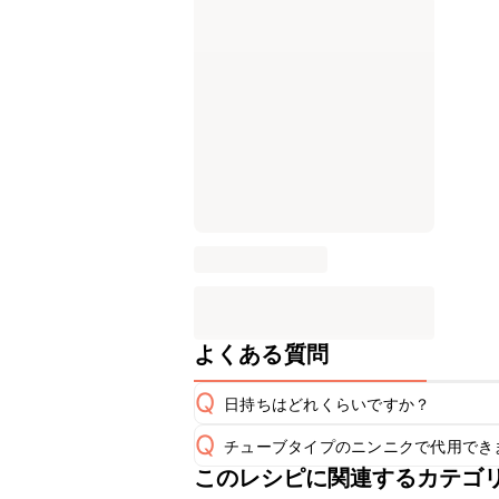
よくある質問
Q
日持ちはどれくらいですか？
Q
チューブタイプのニンニクで代用でき
保存期間は冷蔵で翌日中が目安です。
A
このレシピに関連するカテゴ
チューブタイプのニンニクを使用して