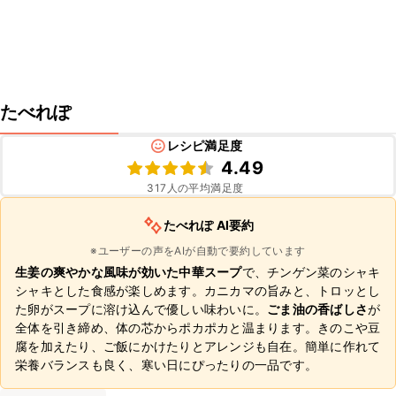
たべれぽ
レシピ満足度
4.49
317
人の平均満足度
たべれぽ AI要約
※ユーザーの声をAIが自動で要約しています
生姜の爽やかな風味が効いた中華スープ
で、チンゲン菜のシャキ
シャキとした食感が楽しめます。カニカマの旨みと、トロッとし
た卵がスープに溶け込んで優しい味わいに。
ごま油の香ばしさ
が
全体を引き締め、体の芯からポカポカと温まります。きのこや豆
腐を加えたり、ご飯にかけたりとアレンジも自在。簡単に作れて
栄養バランスも良く、寒い日にぴったりの一品です。