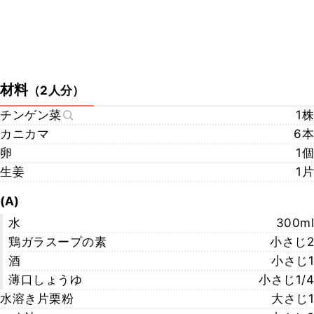
材料
（
2人分
）
チンゲン菜
1株
カニカマ
6本
卵
1個
生姜
1片
(A)
水
300ml
鶏ガラスープの素
小さじ2
酒
小さじ1
薄口しょうゆ
小さじ1/4
水溶き片栗粉
大さじ1