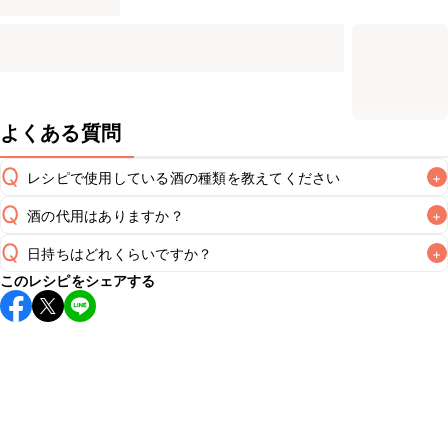
よくある質問
Q
レシピで使用している酒の種類を教えてください
+
Q
酒の代用はありますか？
+
A
Q
日持ちはどれくらいですか？
+
A
このレシピをシェアする
保存期間は冷蔵で翌日中が目安です。なるべくお早めにお召
し上がりください。

A
※日持ちは目安です。
こちら
の注意事項をご確認の上、正し