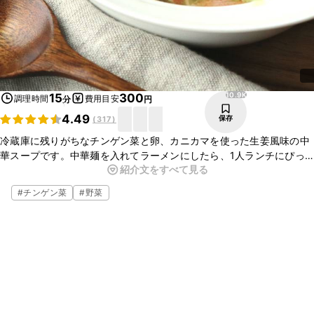
10.9K
15
300
調理時間
費用目安
分
円
4.49
保存
(
317
)
冷蔵庫に残りがちなチンゲン菜と卵、カニカマを使った生姜風味の中
華スープです。中華麺を入れてラーメンにしたら、1人ランチにぴっ
紹介文をすべて見る
たりです。その際はスープを濃いめに調整してください。
#
チンゲン菜
#
野菜