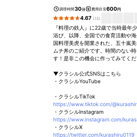
30
600
調理時間
費用目安
分
円
4.67
(
13
)
『料理の鉄人』に22歳で当時最年
浴び、以降、全国での食育活動や海
国料理美虎を開業された、五十嵐美
ムチ丼のご紹介です。時間のない時
す！是非この機会に作ってみてくだ
▼クラシル公式SNSはこちら
・クラシルYouTube
・クラシルTikTok
https://www.tiktok.com/@kurashi
・クラシルInstagram
https://www.instagram.com/kuras
・クラシルX
https://twitter.com/kurashiru0119