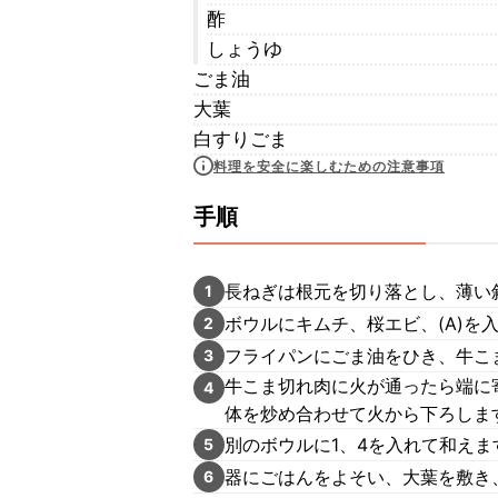
酢
しょうゆ
ごま油
大葉
白すりごま
料理を安全に楽しむための注意事項
手順
長ねぎは根元を切り落とし、薄い
1
ボウルにキムチ、桜エビ、(A)を
2
フライパンにごま油をひき、牛こ
3
牛こま切れ肉に火が通ったら端に
4
体を炒め合わせて火から下ろしま
別のボウルに1、4を入れて和えま
5
器にごはんをよそい、大葉を敷き
6