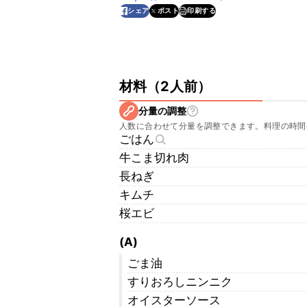
印刷する
シェア
ポスト
材料
（
2人前
）
分量の調整
人数に合わせて分量を調整できます。料理の時間
ごはん
牛こま切れ肉
長ねぎ
キムチ
桜エビ
(A)
ごま油
すりおろしニンニク
オイスターソース