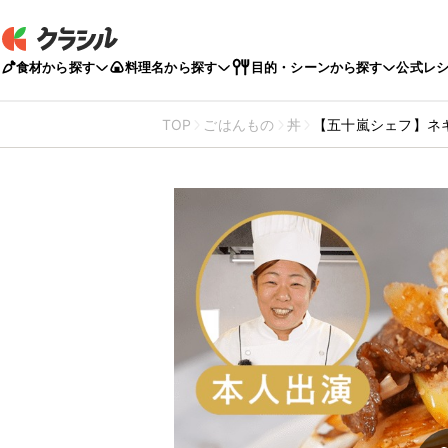
食材から探す
料理名から探す
目的・シーンから探す
公式レ
TOP
ごはんもの
丼
【五十嵐シェフ】ネ