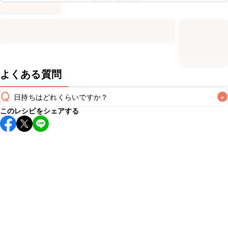
よくある質問
Q
日持ちはどれくらいですか？
+
このレシピをシェアする
保存期間は冷蔵で翌日中が目安です。なるべくお早めにお召
し上がりください。

A
※日持ちは目安です。
こちら
の注意事項をご確認の上、正し