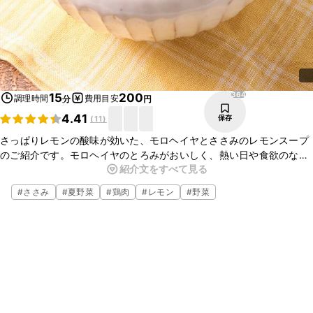
364
15
200
調理時間
費用目安
分
円
4.41
保存
(
11
)
さっぱりレモンの酸味が効いた、モロヘイヤとささみのレモンスープ
のご紹介です。モロヘイヤのとろみがおいしく、熱い日や食欲のない
紹介文をすべて見る
日におすすめのスープです。少ない材料で簡単に出来ますよ。ぜひお
試しくださいね。
#
ささみ
#
夏野菜
#
鶏肉
#
レモン
#
野菜