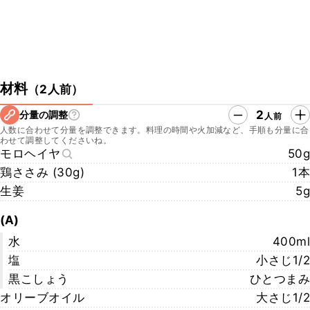
材料
（
2人前
）
2
分量の調整
人前
人数に合わせて分量を調整できます。料理の時間や火加減など、手順も分量に合
わせて調整してくださいね。
モロヘイヤ
50g
鶏ささみ (30g)
1本
生姜
5g
(A)
水
400ml
塩
小さじ1/2
黒こしょう
ひとつまみ
オリーブオイル
大さじ1/2