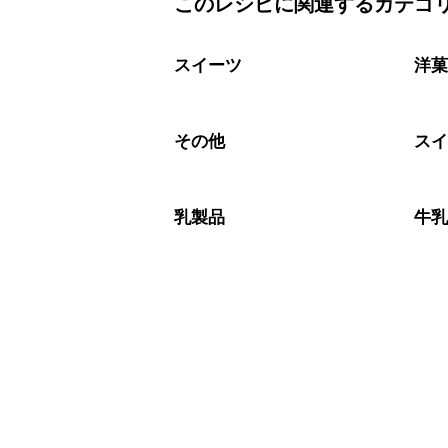
このレシピに関連するカテゴ
保存期間は常温で2~3日が目安です。
A
※日持ちは目安です。
こちら
スイーツ
洋
その他
ス
乳製品
牛