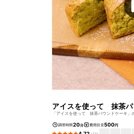
アイスを使って 抹茶パ
「
アイスを使って 抹茶パウンドケーキ
」
20
500
調理時間
費用目安
分
円
4.72
(
13
)