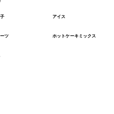
リ
なるべくお早めにお召し上がりください。

菓子
アイス
イーツ
ホットケーキミックス
乳