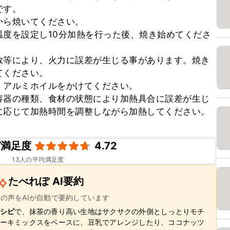
す。

ら焼いてください。

度を設定し10分加熱を行った後、焼き始めてくださ
数等により、火力に誤差が生じる事があります。焼き
ください。

アルミホイルをかけてください。

容器の種類、食材の状態により加熱具合に誤差が生じ
に応じて加熱時間を調整しながら加熱してください。
ピ満足度
4.72
13
人の平均満足度
たべれぽ AI要約
ーの声をAIが自動で要約しています
シピ
で、抹茶の香り高い生地はサクサクの外側としっとりモチ
ーキミックスをベースに、豆乳でアレンジしたり、ココナッツ