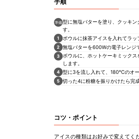
手順
型に無塩バターを塗り、クッキン
準備
す。
ボウルに抹茶アイスを入れてラップ
1
無塩バターを600Wの電子レンジ
2
ボウルに、ホットケーキミックス
3
します。
型に3を流し入れて、180℃のオ
4
切った4に粉糖を振りかけたら完
5
コツ・ポイント
アイスの種類はお好みで変えてく