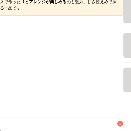
スで作ったりと
アレンジが楽しめる
のも魅力。甘さ控えめで抹
る一品です。
+