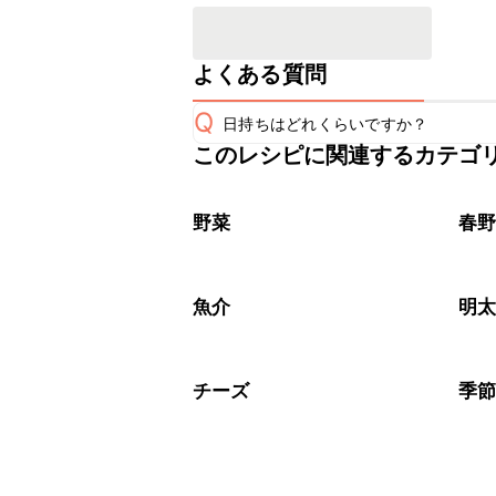
よくある質問
Q
日持ちはどれくらいですか？
このレシピに関連するカテゴ
保存期間は冷蔵で当日中が目安です。
A
※日持ちは目安です。
こちら
野菜
春
魚介
明
チーズ
季