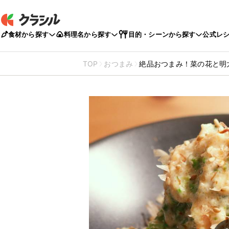
食材から探す
料理名から探す
目的・シーンから探す
公式レ
TOP
おつまみ
絶品おつまみ！菜の花と明