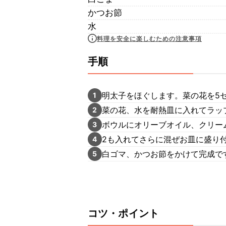
かつお節
水
料理を安全に楽しむための注意事項
手順
明太子をほぐします。菜の花を5
1
菜の花、水を耐熱皿に入れてラップ
2
ボウルにオリーブオイル、クリー
3
2も入れてさらに混ぜお皿に盛り
4
白ゴマ、かつお節をかけて完成で
5
コツ・ポイント