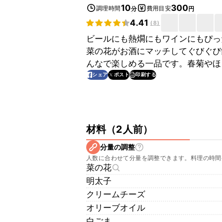
10
300
調理時間
費用目安
分
円
4.41
(
8
)
ビールにも熱燗にもワインにもぴっ
菜の花がお酒にマッチしてぐびぐび
んなで楽しめる一品です。春菊やほ
印刷する
シェア
ポスト
材料
（
2人前
）
分量の調整
人数に合わせて分量を調整できます。料理の時間
菜の花
明太子
クリームチーズ
オリーブオイル
白ごま