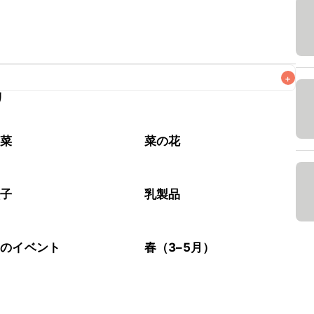
+
リ
なるべくお早めにお召し上がりください。

野菜
菜の花
太子
乳製品
節のイベント
春（3–5月）