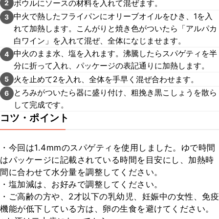
ボウルにソースの材料を入れて混ぜます。
2
中火で熱したフライパンにオリーブオイルをひき、1を入
3
れて加熱します。こんがりと焼き色がついたら「アルパカ
白ワイン」を入れて混ぜ、全体になじませます。
中火のまま水、塩を入れます。沸騰したらスパゲティを半
4
分に折って入れ、パッケージの表記通りに加熱します。
火を止めて2を入れ、全体を手早く混ぜ合わせます。
5
とろみがついたら器に盛り付け、粗挽き黒こしょうを散ら
6
して完成です。
コツ・ポイント
・今回は1.4mmのスパゲティを使用しました。ゆで時間
はパッケージに記載されている時間を目安にし、加熱時
間に合わせて水分量を調整してください。

・塩加減は、お好みで調整してください。

・ご高齢の方や、2才以下の乳幼児、妊娠中の女性、免疫
機能が低下している方は、卵の生食を避けてください。
