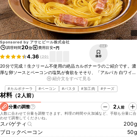
Sponsored by
アサヒビール株式会社
1043
20
-
調理時間
費用目安
分
円
4.36
保存
(
20
)
20分で完成！生クリーム不使用の絶品カルボナーラのご紹介です。濃
厚な卵ソースとベーコンの塩気が食欲をそそり、「アルパカ 白ワイ
紹介文をすべて見る
ン」にもぴったりな味わいにアレンジしました。フライパンひとつで
手軽に調理できるので、忙しい日の晩ごはんにもおすすめですよ。こ
#
カルボナーラ
#
ベーコン
#
パスタ
#
加工肉
#
チーズ
の機会にぜひお試しくださいね。
材料
（
2人前
）
2
分量の調整
人前
人数に合わせて分量を調整できます。料理の時間や火加減など、手順も分量に合
わせて調整してくださいね。
スパゲティ
200g
ブロックベーコン
50g