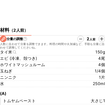
材料
（
2人前
）
2
分量の調整
人前
人数に合わせて分量を調整できます。料理の時間や火加減など、手順も分量に合
わせて調整してくださいね。
タイ米
150g
エビ (冷凍、殻つき)
4尾
ホワイトマッシュルーム
4個
玉ねぎ
1/4個
ニンニク
1片
水
250ml
(A)
トムヤムペースト
大さじ1