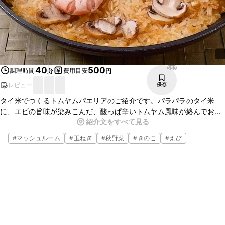
357
40
500
調理時間
費用目安
分
円
レビュー
保存
タイ米でつくるトムヤムパエリアのご紹介です。パラパラのタイ米
に、エビの旨味が染みこんだ、酸っぱ辛いトムヤム風味が絡んでおい
紹介文をすべて見る
しいですよ。具材はシンプルに玉ねぎとマッシュルームで仕上げまし
た。お好みの具材を入れるとアレンジが広がりますので、ぜひお試し
#
マッシュルーム
#
玉ねぎ
#
秋野菜
#
きのこ
#
えび
くださいね、