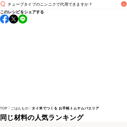
Q
チューブタイプのニンニクで代用できますか？
+
保存期間は冷蔵で当日中が目安です。なるべくお早めにお召
このレシピをシェアする
し上がりください。

A
チューブタイプのニンニクを使用してもお作りいただけま
A
す。小さじ1を目安に加え、お好みの風味になるようご調節く
※日持ちは目安です。
こちら
の注意事項をご確認の上、正し
TOP
ごはんもの
タイ米でつくる お手軽トムヤムパエリア
同じ材料の人気ランキング