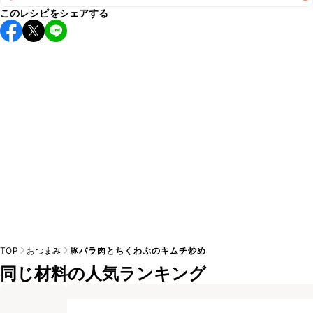
このレシピをシェアする
保存期間は冷蔵で翌日中が目安です。なるべくお早めにお召
し上がりください。

A
※日持ちは目安です。
こちら
の注意事項をご確認の上、正し
TOP
おつまみ
豚バラ肉とちくわぶのキムチ炒め
同じ材料の人気ランキング