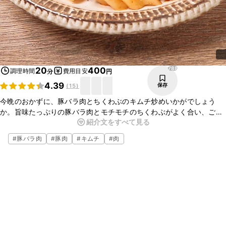
788
20
400
調理時間
費用目安
分
円
4.39
保存
(
15
)
今晩のおかずに、豚バラ肉とちくわぶのキムチ炒めいかがでしょう
か。旨味たっぷりの豚バラ肉とモチモチのちくわぶがよく合い、ごは
紹介文をすべて見る
んにぴったりのおかずになりますよ。お酒のおつまみにも最適なの
で、ぜひお試しくださいね。
#
豚バラ肉
#
豚肉
#
キムチ
#
肉