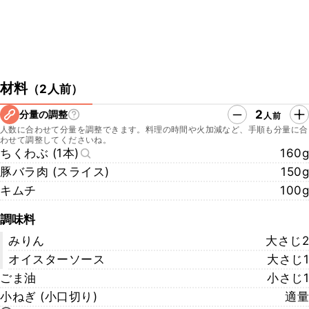
材料
（
2人前
）
2
分量の調整
人前
人数に合わせて分量を調整できます。料理の時間や火加減など、手順も分量に合
わせて調整してくださいね。
ちくわぶ (1本)
160g
豚バラ肉 (スライス)
150g
キムチ
100g
調味料
みりん
大さじ2
オイスターソース
大さじ1
ごま油
小さじ1
小ねぎ (小口切り)
適量