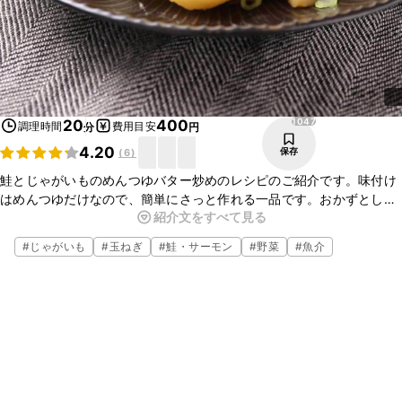
1047
20
400
調理時間
費用目安
分
円
4.20
保存
(
6
)
鮭とじゃがいものめんつゆバター炒めのレシピのご紹介です。味付け
はめんつゆだけなので、簡単にさっと作れる一品です。おかずとして
紹介文をすべて見る
はもちろん、日本酒などのおつまみにもおすすめです。とてもおいし
いので、ぜひお試しくださいね。
#
じゃがいも
#
玉ねぎ
#
鮭・サーモン
#
野菜
#
魚介