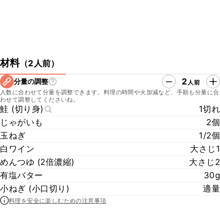
材料
（
2人前
）
2
分量の調整
人前
人数に合わせて分量を調整できます。料理の時間や火加減など、手順も分量に合
わせて調整してくださいね。
鮭 (切り身)
1切れ
じゃがいも
2個
玉ねぎ
1/2個
白ワイン
大さじ1
めんつゆ (2倍濃縮)
大さじ2
有塩バター
30g
小ねぎ (小口切り)
適量
料理を安全に楽しむための注意事項