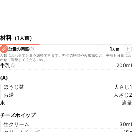
材料
（
1人前
）
1
分量の調整
人前
人数に合わせて分量を調整できます。料理の時間や火加減など、手順も分量に合
わせて調整してくださいね。
牛乳
200ml
(A)
ほうじ茶
大さじ1
お湯
大さじ2
氷
適量
チーズホイップ
生クリーム
30ml