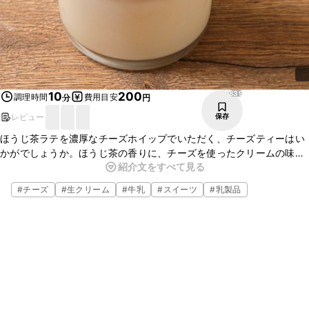
839
10
200
調理時間
費用目安
分
円
レビュー
保存
ほうじ茶ラテを濃厚なチーズホイップでいただく、チーズティーはい
かがでしょうか。ほうじ茶の香りに、チーズを使ったクリームの味わ
紹介文をすべて見る
いがクセになりますよ。おもてなしにもおすすめの一品です。ぜひお
試しくださいね。
#
チーズ
#
生クリーム
#
牛乳
#
スイーツ
#
乳製品