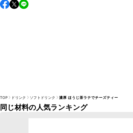
こちらのレシピは出来たてをお召し上がりいただくことをお
すすめします。

A
※日持ちは目安です。
こちら
の注意事項をご確認の上、正し
TOP
ドリンク
ソフトドリンク
濃厚 ほうじ茶ラテでチーズティー
同じ材料の人気ランキング