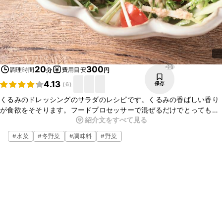
291
20
300
調理時間
費用目安
分
円
4.13
保存
(
6
)
くるみのドレッシングのサラダのレシピです。くるみの香ばしい香り
が食欲をそそります。フードプロセッサーで混ぜるだけでとっても簡
紹介文をすべて見る
単につくれますよ。くるみがたっぷりと入っていていつもとは一味違
うサラダです。是非一度作って見てくださいね。
#
水菜
#
冬野菜
#
調味料
#
野菜