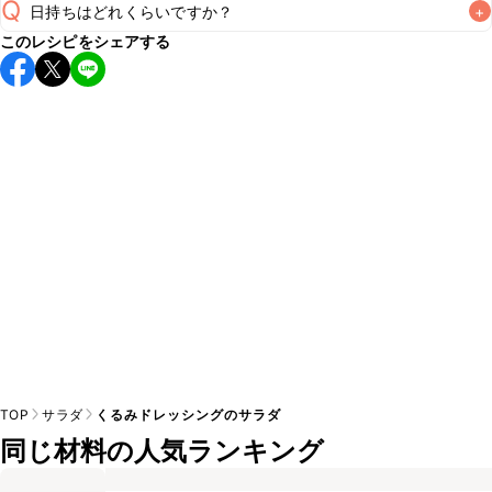
Q
日持ちはどれくらいですか？
+
このレシピをシェアする
保存期間は冷蔵で当日中が目安です。なるべくお早めにお召
し上がりください。

A
※日持ちは目安です。
こちら
の注意事項をご確認の上、正し
TOP
サラダ
くるみドレッシングのサラダ
同じ材料の人気ランキング