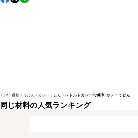
すすめします。

A
※日持ちは目安です。
こちら
の注意事項をご確認の上、正し
TOP
麺類
うどん
カレーうどん
レトルトカレーで簡単 カレーうどん
同じ材料の人気ランキング