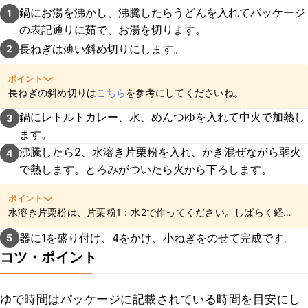
鍋にお湯を沸かし、沸騰したらうどんを入れてパッケージ
1
の表記通りに茹で、お湯を切ります。
長ねぎは薄い斜め切りにします。
2
ポイント
長ねぎの斜め切りは
こちら
を参考にしてくださいね。
鍋にレトルトカレー、水、めんつゆを入れて中火で加熱し
3
ます。
沸騰したら2、水溶き片栗粉を入れ、かき混ぜながら弱火
4
で熱します。とろみがついたら火から下ろします。
ポイント
水溶き片栗粉は、片栗粉1：水2で作ってください。しばらく経つ
と片栗粉が沈むので、加える前によく混ぜてくださいね。
器に1を盛り付け、4をかけ、小ねぎをのせて完成です。
5
コツ・ポイント
ゆで時間はパッケージに記載されている時間を目安にし