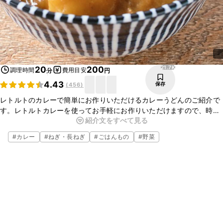
21.7K
20
200
調理時間
費用目安
分
円
4.43
保存
(
456
)
レトルトのカレーで簡単にお作りいただけるカレーうどんのご紹介で
す。レトルトカレーを使ってお手軽にお作りいただけますので、時間
紹介文をすべて見る
のない日のお昼ごはんにもぴったりですよ。お好みのカレーで、ぜひ
作ってみてくださいね。
#
カレー
#
ねぎ・長ねぎ
#
ごはんもの
#
野菜