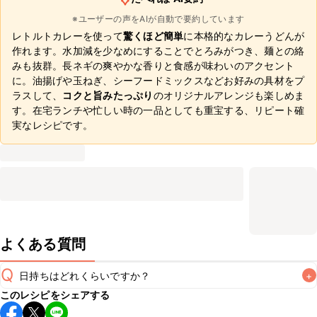
※ユーザーの声をAIが自動で要約しています
レトルトカレーを使って
驚くほど簡単
に本格的なカレーうどんが
作れます。水加減を少なめにすることでとろみがつき、麺との絡
みも抜群。長ネギの爽やかな香りと食感が味わいのアクセント
に。油揚げや玉ねぎ、シーフードミックスなどお好みの具材をプ
ラスして、
コクと旨みたっぷり
のオリジナルアレンジも楽しめま
す。在宅ランチや忙しい時の一品としても重宝する、リピート確
実なレシピです。
よくある質問
Q
日持ちはどれくらいですか？
+
このレシピをシェアする
こちらのレシピは出来たてをお召し上がりいただくことをお