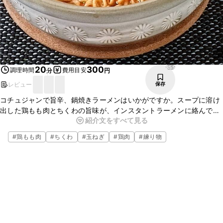
855
20
300
調理時間
費用目安
分
円
レビュー
保存
コチュジャンで旨辛、鍋焼きラーメンはいかがですか。スープに溶け
出した鶏もも肉とちくわの旨味が、インスタントラーメンに絡んでお
紹介文をすべて見る
いしいですよ。高知のご当地グルメの鍋焼きラーメンを、ピリ辛にア
レンジしたレシピです。ぜひ作ってみてください。
#
鶏もも肉
#
ちくわ
#
玉ねぎ
#
鶏肉
#
練り物