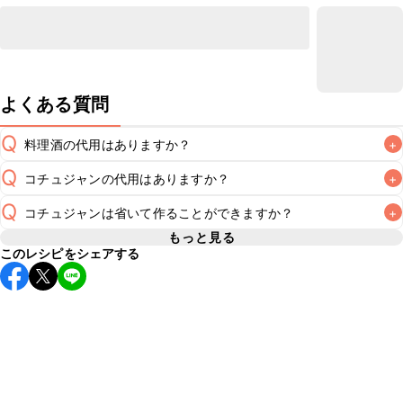
よくある質問
Q
料理酒の代用はありますか？
+
Q
コチュジャンの代用はありますか？
+
A
Q
コチュジャンは省いて作ることができますか？
+
A
コチュジャンの代用は
こちら
もっと見る
このレシピをシェアする
使用量が少ない場合は省いてもお作りいただけますが、メイ
ンの味付けとして使用している場合は省くと味がぼやける可
A
能性があるため、 
こちら
 の食材で味を調えて仕上げること