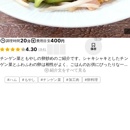
4983
20
400
調理時間
費用目安
分
円
4.30
保存
(
84
)
チンゲン菜ともやしの卵炒めのご紹介です。シャキシャキとしたチン
ゲン菜とふわふわの卵は相性がよく、ごはんのお供にぴったりな一品
紹介文をすべて見る
です。彩りもよいので、食卓が華やかになりますよ。簡単に作ること
ができるので、今夜のおかずにいかがでしょうか。ぜひ、作ってみて
#
ハム
#
もやし
#
チンゲン菜
#
加工肉
#
卵料理
くださいね。