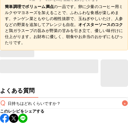
簡単調理でボリューム満点
の一品です。卵に少量のコーヒー用ミ
ルクやマヨネーズを加えることで、ふわふわな食感が楽しめま
す。チンゲン菜ともやしの相性抜群で、玉ねぎやしいたけ、人参
などの野菜を追加してアレンジも自在。
オイスターソースのコク
と鶏ガラスープの旨みが野菜の甘みを引き立て、優しい味付けに
仕上がります。お財布に優しく、朝食やお弁当のおかずにもぴっ
たりです。
よくある質問
Q
日持ちはどれくらいですか？
+
このレシピをシェアする
保存期間は冷蔵で翌日中が目安です。なるべくお早めにお召
し上がりください。
