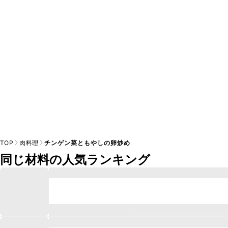
A
※日持ちは目安です。
こちら
の注意事項をご確認の上、正し
TOP
肉料理
チンゲン菜ともやしの卵炒め
同じ材料の人気ランキング