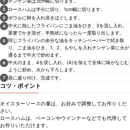
チンゲン菜は3cm幅に切ります。
1
ロースハムは半分に切り、1cm幅に切ります。
2
ボウルに卵を入れ溶きほぐします。
3
中火に熱したフライパンにごま油をひき、3を流し入れ、
4
菜箸でかき混ぜ、半熟状になったら一度取り出します。
同じフライパンの余分な油をキッチンペーパーで拭き取
5
り、ごま油をひき、1、2、もやしを入れチンゲン菜に火が
通るまで中火で炒めます。
中火のまま、4を戻し入れ、(A)を加えて全体に味がなじむ
6
ように炒め、火から下ろします。
器に盛り付け、完成です。
7
コツ・ポイント
オイスターソースの量は、お好みで調整してお作りくだ
さい。

ロースハムは、ベーコンやウインナーなどでも代用して
お作りいただけます。