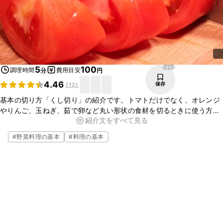
1058
5
100
調理時間
費用目安
分
円
4.46
保存
(
12
)
基本の切り方「くし切り」の紹介です。トマトだけでなく、オレンジ
やりんご、玉ねぎ、茹で卵など丸い形状の食材を切るときに使う方法
紹介文をすべて見る
です。ころんとした仕上がりが綺麗ですね。皮と実のコントラストが
出る切り方なので、サラダやデザートに活用ができます。
#
野菜料理の基本
#
料理の基本