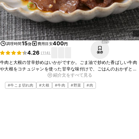
6470
15
400
調理時間
費用目安
分
円
4.26
保存
(
114
)
牛肉と大根の甘辛炒めはいかがですか。ごま油で炒めた香ばしい牛肉
や大根をコチュジャンを使った甘辛な味付けで、ごはんのおかずとし
紹介文をすべて見る
てもお酒のおつまみとしてもぴったりな一品に仕上げました。ぜひお
試しくださいね。
#
牛こま切れ肉
#
大根
#
牛肉
#
野菜
#
肉