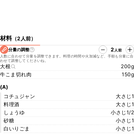
材料
（
2人前
）
2
分量の調整
人前
人数に合わせて分量を調整できます。料理の時間や火加減など、手順も分量に合
わせて調整してくださいね。
大根
200g
牛こま切れ肉
150g
(A)
コチュジャン
大さじ1
料理酒
大さじ1
しょうゆ
小さじ1/2
砂糖
小さじ1
白いりごま
小さじ1