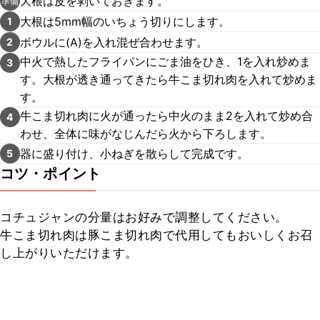
大根は皮を剥いておきます。
準備
大根は5mm幅のいちょう切りにします。
1
ボウルに(A)を入れ混ぜ合わせます。
2
中火で熱したフライパンにごま油をひき、1を入れ炒めま
3
す。大根が透き通ってきたら牛こま切れ肉を入れて炒めま
す。
牛こま切れ肉に火が通ったら中火のまま2を入れて炒め合
4
わせ、全体に味がなじんだら火から下ろします。
器に盛り付け、小ねぎを散らして完成です。
5
コツ・ポイント
コチュジャンの分量はお好みで調整してください。

牛こま切れ肉は豚こま切れ肉で代用してもおいしくお召
し上がりいただけます。