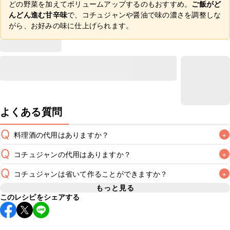
どの野菜を加えてボリュームアップするのもおすすめ。
ご飯がど
んどん進む甘辛味
で、コチュジャンや醤油で味の濃さを調整しな
がら、お好みの味に仕上げられます。
よくある質問
Q
料理酒の代用はありますか？
+
Q
コチュジャンの代用はありますか？
+
A
Q
コチュジャンは省いて作ることができますか？
+
A
コチュジャンの代用は
こちら
もっと見る
このレシピをシェアする
使用量が少ない場合は省いてもお作りいただけますが、メイ
ンの味付けとして使用している場合は省くと味がぼやける可
A
能性があるため、 
こちら
 の食材で味を調えて仕上げること